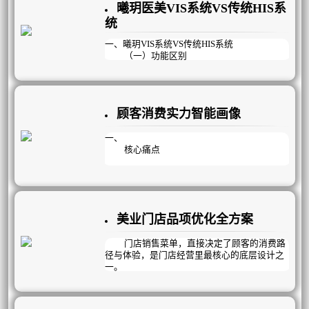
曦玥医美VIS系统VS传统HIS系
统
一、曦玥VIS系统VS传统HIS系统
（一）功能区别
HIS:（医院管理信息系统Hospital Manage
ment Information System），主要目标是支持
医院的行政管理与事务处理业务，减轻医生、
护士等事务处理人员劳动强度，辅助医院管
顾客消费实力智能画像
理，提高医院工作效率。
VIS：（顾客管理信息系统VIP Manageme
nt Information System）,主要目标是提升业务
一、
绩效，通过对顾客的服务、销售规划与售后跟
核心痛点
踪，做好客户管理；对员工工作量的细化与考
核，提升员工工作效率。从而提升服务质量，
告别“凭感觉判断客户”的低效模式，曦玥
医疗质量，提升顾客忠诚度，提高企业核心竞
系统全新上线‌顾客消费实力智能画像‌功能，通
争力。同时兼顾院务管理，员工管理，库存管
过多维度数据交叉分析，精准量化每一位顾客
理等为经营者省时省心省力。
的真实消费能力，帮门店把钱花在刀刃上，把
美业门店品项优化全方案
单升在点子上！
彻底告别“高意向客群找不到、大项目推
不动、活动策划全靠蒙”的经营痛点。
门店销售菜单，直接决定了顾客的消费路
径与体验，是门店经营里最核心的底层设计之
一。
但很多门店都陷入了品项混乱的恶性循
环：项目繁杂零散，员工根本记不全所有内
容；同一个护理项目，不同美容师有不同的叫