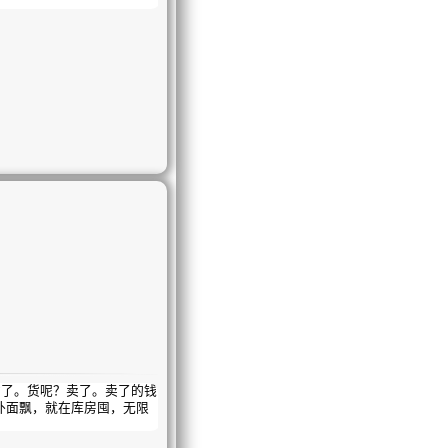
！
了。货呢？卖了。卖了的钱
外面飘，就在库房囤，无限