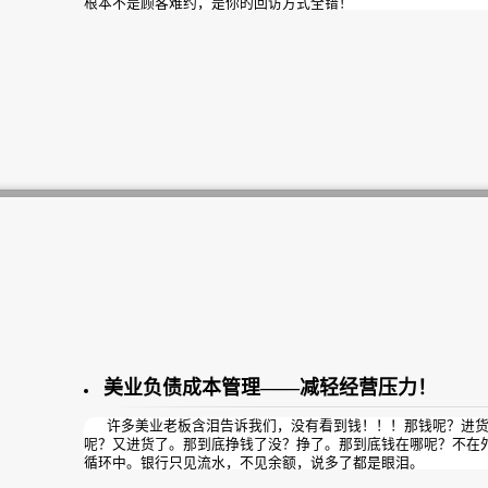
根本不是顾客难约，是你的回访方式全错！
请记住：
顾客愿意复购、愿意到店的核心逻辑是：
先关怀、后价值、弱推销、分层次、不骚扰
只要你改掉硬推销、群发套路、盲目回访，门店到店率直接翻倍
美业负债成本管理——减轻经营压力！
许多美业老板含泪告诉我们，没有看到钱！！！那钱呢？进货
呢？又进货了。那到底挣钱了没？挣了。那到底钱在哪呢？不在
循环中。银行只见流水，不见余额，说多了都是眼泪。