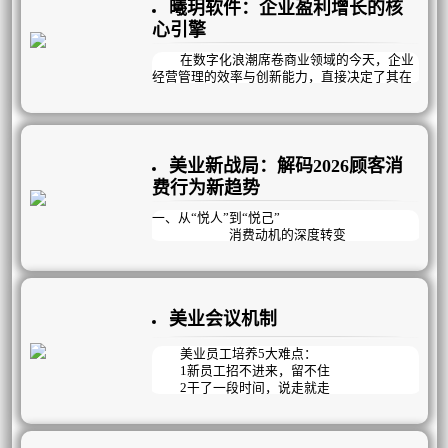
曦玥软件：企业盈利增长的核
项目，结果是“做活动有业绩，不做活动没业
绩”；陷入恶性循环。
心引擎
与此同时，人员不稳定成为悬在门店头上
在数字化浪潮席卷商业领域的今天，企业
的达摩克利斯之剑：老员工资历深但动力不
经营管理的效率与创新能力，直接决定了其在
足，能力提升缓慢；新员工招聘难、留存更
市场中的竞争力。
难，每天在背专业、练手法、赶学习的高压下
疲惫不堪，稍有风吹草动就选择离开。而最直
曦玥扁平化流程管理，作为专注企业经营
观的困境，体现在冰冷的数据上：顾客到店率
管理12年的行业深耕者，凭借全场景覆盖的解
持续下滑，到店后也多是“躺平式消费”，流失
决方案、私人定制的盈利模式与高效落地的执
美业新战局：解码2026顾客消
率逐年攀升，复购率跌入谷底，利润率一路向
行体系，成为众多企业实现业绩突破、管理升
费行为新趋势
下，门店经营举步维艰。
级的核心伙伴。
一、从“悦人”到“悦己”
消费动机的深度转变
在2026年的美业市场，消费者的核心动机
正经历着从“悦人”到“悦己”的深刻蜕变。曾
经，很多人选择医美或美容项目，是为了迎合
美业会议机制
外界的审美眼光，获得他人的认可。但如今，
“变美能够让自己更快乐”成为约一半用户选择
医美的核心原因。这种消费观念的转变，使得
美业员工培养5大难点：
美业需求在经济波动中展现出较强的韧性。
1新员工招不进来，留不住
2干了一段时间，说走就走
3能力参差不齐，提升难
4私欲当先，不为企业考虑
5团队氛围差，没有凝聚力