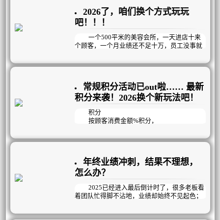
2026了，咱们换个方式玩玩
只看结果的KPI管理方式已过时，美业更
适合以目标为导向，精确到每天完成情况的OK
吧！！！
R管理模式，它既能明确目标，又注重过程与
结果，更强调员工个体的自主创造性。通过会
一个500平米的美容会所，一天进店十来
议机制，在思想、知识、工具、技能、观
个顾客，一个月业绩还不足十万，员工没事就
念……等方面循序渐进的培养员工的工作能
聚众聊天玩手机，生意如此惨淡冷清时，老板
力；再通过过程监督和数据结果检测，帮助员
做了以下几个动作，业绩成功倍增，突破新
工交出完美答卷，建立高效的经营管理机制，
高，1年内开连锁店！！！
提高企业运作效率和团队凝聚力。
常规积分活动已out啦…… 最新
积分来袭！2026换个新玩法吧！
积分
按顾客消费金额%积分，
兑换礼品，提供增值服务，
这种常规的积分活动已经out啦！
因为间接的就反映出了顾客消费了多少
钱，不利于销售！
年终业绩冲刺，结果不理想，
其实积分还可以
怎么办？
增加到店率、提升项目消耗、推荐好友、
让顾客养成预约的好习惯……等等；
2025已经进入最后倒计时了，很多老板看
不就一个积分活动，有您说的那么牛逼
着团队忙得脚不沾地，业绩却始终不见起色；
吗？
苦恼于明明很努力，抓员工、抓项目、抓专
曦玥最强定制积分活动就是能做到！
业，活动也做了，为什么业绩结果总不尽如人