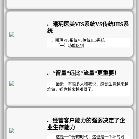
的3个环节，而是一个系统化运营的闭环体系，
个原因造成的：
全部流程全部跑通了，才能实现稳定的盈利增
长。
1、顾客接待流程有问题？
服务不够细致？专业不到位？销售味太
曦玥医美VIS系统VS传统HIS系
浓？没有及时解决顾客问题？……
统
2、客户管理机制有问题？
顾客管理不当？销售规划不到位？跟踪回
一、曦玥VIS系统VS传统HIS系统
访不及时？危机顾客，死呆顾客处理不
（一）功能区别
当？……
HIS:（医院管理信息系统Hospital Manage
ment Information System），主要目标是支持
医院的行政管理与事务处理业务，减轻医生、
护士等事务处理人员劳动强度，辅助医院管
理，提高医院工作效率。
“留量”远比“流量”更重要！
VIS：（顾客管理信息系统VIP Manageme
nt Information System）,主要目标是提升业务
最近，有很多人和我说，感觉生意越来越
绩效，通过对顾客的服务、销售规划与售后跟
难做，钱也越来越难赚了。
踪，做好客户管理；对员工工作量的细化与考
核，提升员工工作效率。从而提升服务质量，
门店的流量成本越来越高，利润越来越
医疗质量，提升顾客忠诚度，提高企业核心竞
薄，转化来的客户也没有形成复购，顾客信任
争力。同时兼顾院务管理，员工管理，库存管
度也很低，转头就被其他竞争对手用更低的价
理等为经营者省时，省力，省心。
格抢走，不禁感叹：现在的客户太难伺候了，
经营客户能力的强弱决定了企
来的太困难，走得太容易。
业生存能力
为什么？为什么？为什么？
这是一个好的时代，这也是一个坏的时