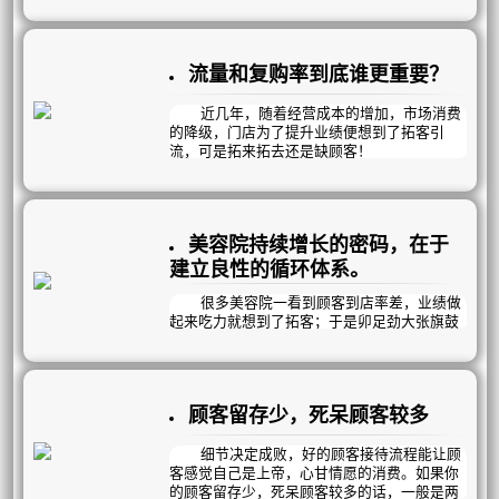
设计《顾客接待流程》，提升顾客消费体验
让点利，业绩是一下子提升了，但是后面几个
感，顾客100%满意；并增加7大销售点，在不
月很难做业绩，伤客又伤业绩。
伤客的前提下，让员工流程化无压销售，提升
那么我们应该怎么做？我们分为三个方面
业绩；新客破冰，老客升单，死呆激活；提升
流量和复购率到底谁更重要？
来讲：
顾客到店率，保证疗效，降低销售压力！
近几年，随着经营成本的增加，市场消费
的降级，门店为了提升业绩便想到了拓客引
流，可是拓来拓去还是缺顾客！
那……
到底流量和复购率谁更重要？
美容院持续增长的密码，在于
建立良性的循环体系。
很多美容院一看到顾客到店率差，业绩做
起来吃力就想到了拓客；于是卯足劲大张旗鼓
的做拓客，好不容易达到了预期的拓客目标；
但三个月后发现留下的顾客寥寥无几。
花了时间，花了成本，最后赔了夫人又折
顾客留存少，死呆顾客较多
兵。为什么会这样？
因为，拓客只能暂时补足顾客到店，不能
细节决定成败，好的顾客接待流程能让顾
为你带来当下业绩冲刺；而拓客不是目的，留
客感觉自己是上帝，心甘情愿的消费。如果你
客才是目的，因此拓客-留客-复购，不是孤立
的顾客留存少，死呆顾客较多的话，一般是两