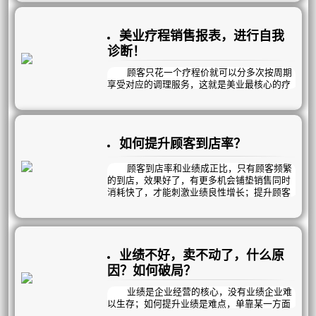
就不能很好的跟踪到位。
因此，你可以借助曦玥“重要提醒”功能帮
助你管理好顾客；做客情、做销售、做售后跟
美业疗程销售报表，进行自我
踪；更轻松更高效！曦玥每天定时发送“待办事
项提醒”到员工手机，指引你的员工高效完成对
诊断！
应工作！
顾客只花一个疗程价就可以分多次按周期
享受对应的调理服务，这就是美业最核心的疗
程销售模式。
那么，在我们众多的疗程项目当中，哪些
是畅销疗程？哪些是滞销品？然而顾客的需求
是多元化的，疗程项目的叠加销售，体现了顾
如何提升顾客到店率？
客消费实力和我们对顾客需求的挖掘程度；顾
客项目叠加未设计，项目销售不及时，危机挖
掘不够，销售1次就放弃……等等；都直接影响
顾客到店率和业绩成正比，只有顾客频繁
项目的普及情况及业绩达成情况。曦玥疗程报
的到店，效果好了，有更多机会铺垫销售同时
表分4个方面，帮您一键诊断！
消耗快了，才能刺激业绩良性增长；提升顾客
到店率同样分为5个方面：
1、顾客购买疗程数量：
一、 精进《顾客接待流程》
1、细节决定成败，提升顾客服务细节，
业绩不好，卖不动了，什么原
好的服务体验才是留客的关键。
因？如何破局？
2、重视顾客满意度和消费体验感，只有
顾客满意了才会持续消费。
业绩是企业经营的核心，没有业绩企业难
以生存；如何提升业绩是难点，单靠某一方面
PS：曦玥可根据企业业务流程特性一对一
是不能保证业绩长红的；比如搞个大型活动，