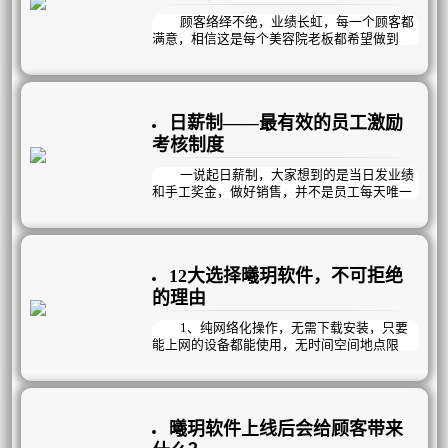
顾客络绎不绝，业绩长虹，每一个顾客都
满意，相信这是每个美容院老板都希望做到
的。
老板天天守在店里，甚至还在店里装监
控，就是想员工不要偷懒，认真做好每一件
事；甚至还“抓破脑袋”想出了各种制度、方
日薪制——最有效的员工激励
法……
其实一切真不用那么辛苦！
考核制度
我来告诉你一套最简单的方法，你不用守
在店内，就可以轻轻松松让员工自觉的保证服
一说起日薪制，大家想到的是当日发业绩
务质量，还能轻松提升顾客进店率，我们是如
和手工奖金，做好销售，并不是员工每天唯一
何做到的呢？请看下图：
的工作职责，还应包括客户服务，售后回访，
服务记录，令所有顾客都满意等……
如果基础工作没有做好，那么业绩通常也
是不稳定的，就像空中楼阁一样，经营得异常
12大选择曦玥软件，不可拒绝
艰难。因此，睿智的老板们更懂得把控员工每
日工作完成情况。
的理由
现在我们分享另一种更落地的日薪制：按
员工每日工作完成情况进行考核。
1、纯网络化操作，无需下载安装，只要
能上网的设备都能使用，无时间空间地点限
制，实现监控店内所有情况。所有数据云端自
动存储，再也不用担心电脑损坏，中病毒，停
电等系统就无法使用的情况发生了。
曦玥软件上线后会给顾客带来
2、 采用五层加密方式，全方位保障数据
安全，我们甚至做到了对使用权限，使用设