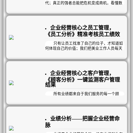
代；真正的强者总能把危机变成商机，看懂数
据，少走弯路，时刻关注客户管理动态，未雨
绸缪，做出正确的发展规划，科学经营！
客户管理是企业管理中最重要的一环，客
户管理能力的强弱直接决定了企业的生存能
企业经营核心之员工管理，
力；客户管理得好不好，曦玥“顾客情况”一目
了然！跟顾客相关的多维数据分析报表，均可
《员工分析》精准考核员工绩效
在“顾客情况”一键管理！
只有让员工找准了自己的位子，才知道如
何体现自己的价值；我们把美业工作人员每天
都需要完成的工作流程化，跟《员工工作流
程》挂钩，让每一个员工都清楚的知道每天应
该在什么时间干什么事，怎么干更有效率，考
核标准在哪里，奖惩规则是什么，让每一个员
企业经营核心之客户管理，
工都能高效完成自己的工作任务，团队效率大
幅度提升，才能在最短的时间内，最大化的留
《顾客分析》一键监测客户管理
住新员工。
结果
大数据分析员工达成绩效，实时考核员工
工作能力，帮助企业建立高效的薪酬管理体
所有业绩都来自于我们服务的每一个顾
系；甚至完善公司对员工/团队的薪酬机制；营
客，我们的所有工作也是围绕着顾客而展开，
利模式→员工分析；一键考核员工绩效！
那么接下来我们就要来看看顾客的管理是否得
当，顾客管理得好不好？
曦玥自动帮你收集、整理、分析经营数
业绩分析——把握企业经营命
据；方便管理层未雨绸缪，做出正确的发展规
划。
脉