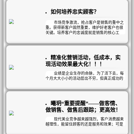
意？
问题的核心：
如何培养忠实顾客？
往往在于“战略模糊”与“执行脱节”
与其用“努力”自我感动，不如用“科学的策
市场竞争激流，抢占客户是销售的重中之
略”打一场有准备的冲刺战！
重。获得新客户固然重要，维护好老客户也很
关键。培养客户的忠诚度就是销售的核心工
作。那么该如何培养顾客忠诚度呢？
精准化营销活动，低成本，实
现活动效果最大化！！！
业绩是企业生存的命脉，为了活下去，每
个月大大小小的活动层出不穷，但真正成功的
占少数：而究其原因，宣传不到位、活动力度
不够吸引人、专业不到位、话术不过关……；
也有可能是活动对象不够精准……。
大而化之的大活动，已不能再满足所有顾
曦玥“重要提醒”——做客情、
客的特定需求而逐渐被淘汰；“精准”被广泛运
用。
做销售、做售后跟踪；更高效！
现代美业竞争越来越强烈，客户消费越来
越理性，能留住顾客的还是服务和效果；可是
顾客太多，每个顾客又有差异化，员工记不住