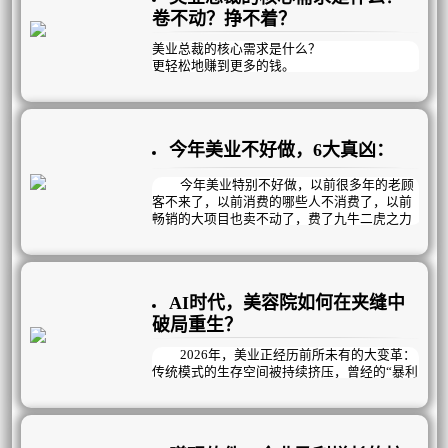
卷不动？挣不着？
美业总裁的核心需求是什么？
更轻松地赚到更多的钱‌。
但靠短期促销和价格战，无非是透支未来业
绩、压缩利润空间，终将陷入“卷不动、挣不
着”的困局。
今年美业不好做，6大真凶：
真正的破局之道，在于构建可持续的自循环盈
利模式！
今年美业特别不好做，以前很多年的老顾
客不来了，以前消费的哪些人不消费了，以前
畅销的大项目也卖不动了，费了九牛二虎之力
拓进来的新客团个单次就跑了，韭菜割不动
了，有质量的新客没有了……是什么导致的？
这一切的核心在于，行业底层逻辑发生颠
覆性变革，旧模式难以为继，主要体现在以下
AI时代，美容院如何在夹缝中
几个方面：
破局重生？
2026年，美业正经历前所未有的大变革：
传统模式的生存空间被持续挤压，曾经的“暴利
神话”彻底终结，取而代之的是利润微薄的残酷
现实。美容院老板们陷入了越努力越焦虑的怪
圈——没顾客就疯狂拓客，拓来的却多是“薅羊
毛”的低价值用户；没业绩就砸钱做活动、上新