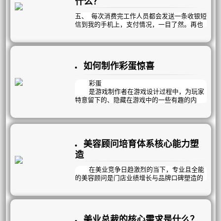
什么？
备，使用时间进行加密；每个员工的访问内
容，访问时间，使用设备都能严格管控。
五、 每次消费完工作人员都会发送一条收银短
信到我的手机上，支付情况，一目了然。再也
3、根据美容院采购和顾客取用货品的习
不担心乱收费的情况发生了。
惯，优化了库房管理模式，你将拥有两个库房
分类管理，产品库房帮你减少客诉，产品的积
六、 每次消费完，工作人员还会教我使用自己
压和浪费；物资库房帮你节省成本，省钱。
的玥信平台，还帮我查看是否中奖，真有趣。
如何制作彩蛋惊喜
4、我们不但提供了美容院常用的收银系
七、 每次服务我都要在玥信平台，针对本次
统，库房系统，工资系统等；我们还提供了美
为我服务的项目和员工做满意度评价，不满意
彩蛋
容院特有的流程化管理方式，包括顾客接待流
也可以直接投诉了，再也不担心无处反馈意见
是游戏制作者在游戏设计过程中，为玩家
程，员工工作流程，流程化的活动流程等；用
了。
特意留下的、隐藏在游戏中的一些有趣的内
软件进行监管，用制度保证执行力，所以我们
容。彩蛋通常需要玩家经过一番特定的步骤达
还为你提供了相应的制度和流程管理模式。对
八、 有了自己的玥信平台，我可随时查看自
才会被发现，彩蛋的乐趣就在惊喜。
老板而言，只需要订出相应的制度，保证执行
己的会员卡余额，疗程使用情况，积分，代金
力即可，最终形成您们自己的经营管理模式。
卷，以及本月可享受的VIP特权优惠活动，非常
彩蛋运用在美容院里，更能吸引顾客注意
方便。
力，当她发现彩蛋的惊喜，远远大于你直接告
美容顾问培育体系核心能力塑
诉她带来的刺激。
造
在美业竞争日趋激烈的当下，专业且全能
的美容顾问是门店业绩增长与品牌口碑塑造的
核心支柱。
一名优秀的美容顾问，需精准掌握三大核
心能力，全方位驱动门店运营发展。
美业总裁的核心需求是什么？