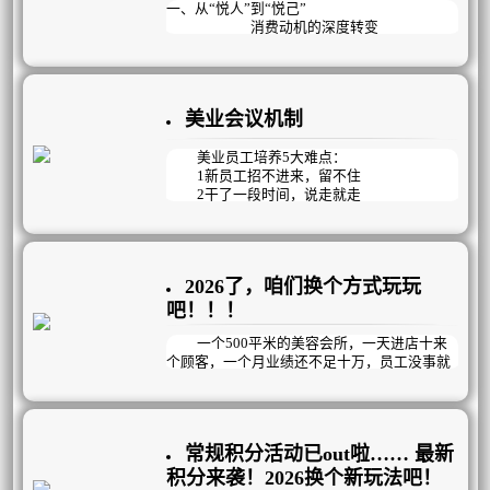
与此同时，人员不稳定成为悬在门店头上
一、从“悦人”到“悦己”
的达摩克利斯之剑：老员工资历深但动力不
消费动机的深度转变
足，能力提升缓慢；新员工招聘难、留存更
难，每天在背专业、练手法、赶学习的高压下
在2026年的美业市场，消费者的核心动机
疲惫不堪，稍有风吹草动就选择离开。而最直
正经历着从“悦人”到“悦己”的深刻蜕变。曾
观的困境，体现在冰冷的数据上：顾客到店率
经，很多人选择医美或美容项目，是为了迎合
持续下滑，到店后也多是“躺平式消费”，流失
美业会议机制
外界的审美眼光，获得他人的认可。但如今，
率逐年攀升，复购率跌入谷底，利润率一路向
“变美能够让自己更快乐”成为约一半用户选择
下，门店经营举步维艰。
医美的核心原因。这种消费观念的转变，使得
美业员工培养5大难点：
美业需求在经济波动中展现出较强的韧性。
1新员工招不进来，留不住
2干了一段时间，说走就走
3能力参差不齐，提升难
4私欲当先，不为企业考虑
5团队氛围差，没有凝聚力
2026了，咱们换个方式玩玩
只看结果的KPI管理方式已过时，美业更
适合以目标为导向，精确到每天完成情况的OK
吧！！！
R管理模式，它既能明确目标，又注重过程与
结果，更强调员工个体的自主创造性。通过会
一个500平米的美容会所，一天进店十来
议机制，在思想、知识、工具、技能、观
个顾客，一个月业绩还不足十万，员工没事就
念……等方面循序渐进的培养员工的工作能
聚众聊天玩手机，生意如此惨淡冷清时，老板
力；再通过过程监督和数据结果检测，帮助员
做了以下几个动作，业绩成功倍增，突破新
工交出完美答卷，建立高效的经营管理机制，
高，1年内开连锁店！！！
提高企业运作效率和团队凝聚力。
常规积分活动已out啦…… 最新
积分来袭！2026换个新玩法吧！