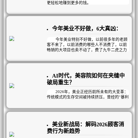
更轻松地赚到更多的钱‌。
但靠短期促销和价格战，无非是透支未来业
绩、压缩利润空间，终将陷入“卷不动、挣不
着”的困局。
今年美业不好做，6大真凶：
真正的破局之道，在于构建可持续的自循环盈
利模式！
今年美业特别不好做，以前很多年的老顾
客不来了，以前消费的哪些人不消费了，以前
畅销的大项目也卖不动了，费了九牛二虎之力
拓进来的新客团个单次就跑了，韭菜割不动
了，有质量的新客没有了……是什么导致的？
这一切的核心在于，行业底层逻辑发生颠
覆性变革，旧模式难以为继，主要体现在以下
AI时代，美容院如何在夹缝中
几个方面：
破局重生？
2026年，美业正经历前所未有的大变革：
传统模式的生存空间被持续挤压，曾经的“暴利
神话”彻底终结，取而代之的是利润微薄的残酷
现实。美容院老板们陷入了越努力越焦虑的怪
圈——没顾客就疯狂拓客，拓来的却多是“薅羊
毛”的低价值用户；没业绩就砸钱做活动、上新
项目，结果是“做活动有业绩，不做活动没业
美业新战局：解码2026顾客消
绩”；陷入恶性循环。
费行为新趋势