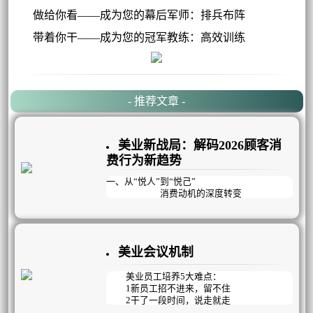
做给你看——成为您的幕后军师：排兵布阵
带着你干——成为您的冠军教练：高效训练
- 推荐文章 -
美业新战局：解码2026顾客消
费行为新趋势
一、从“悦人”到“悦己”
消费动机的深度转变
在2026年的美业市场，消费者的核心动机
正经历着从“悦人”到“悦己”的深刻蜕变。曾
经，很多人选择医美或美容项目，是为了迎合
美业会议机制
外界的审美眼光，获得他人的认可。但如今，
“变美能够让自己更快乐”成为约一半用户选择
医美的核心原因。这种消费观念的转变，使得
美业员工培养5大难点：
美业需求在经济波动中展现出较强的韧性。
1新员工招不进来，留不住
2干了一段时间，说走就走
3能力参差不齐，提升难