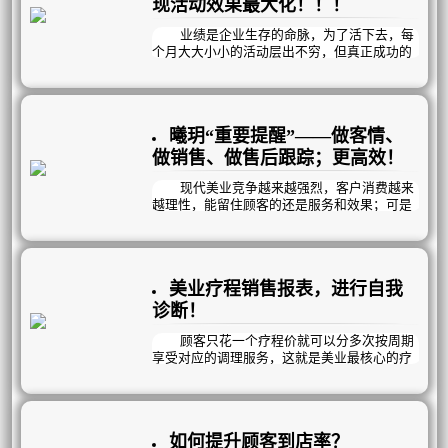
现活动效果最大化！！！
业绩是企业生存的命脉，为了活下去，每
个月大大小小的活动层出不穷，但真正成功的
占少数：而究其原因，宣传不到位、活动力度
不够吸引人、专业不到位、话术不过关……；
也有可能是活动对象不够精准……。
大而化之的大活动，已不能再满足所有顾
曦玥“重要提醒”——做客情、
客的特定需求而逐渐被淘汰；“精准”被广泛运
用。
做销售、做售后跟踪；更高效！
现代美业竞争越来越强烈，客户消费越来
越理性，能留住顾客的还是服务和效果；可是
顾客太多，每个顾客又有差异化，员工记不住
就不能很好的跟踪到位。
因此，你可以借助曦玥“重要提醒”功能帮
助你管理好顾客；做客情、做销售、做售后跟
美业疗程销售报表，进行自我
踪；更轻松更高效！曦玥每天定时发送“待办事
项提醒”到员工手机，指引你的员工高效完成对
诊断！
应工作！
顾客只花一个疗程价就可以分多次按周期
享受对应的调理服务，这就是美业最核心的疗
程销售模式。
那么，在我们众多的疗程项目当中，哪些
是畅销疗程？哪些是滞销品？然而顾客的需求
是多元化的，疗程项目的叠加销售，体现了顾
如何提升顾客到店率？
客消费实力和我们对顾客需求的挖掘程度；顾