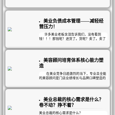
吗？
苦恼于明明很努力，抓员工、抓项目、抓专
曦玥最强定制积分活动就是能做到！
业，活动也做了，为什么业绩结果总不尽如人
意？
问题的核心：
美业负债成本管理——减轻经
往往在于“战略模糊”与“执行脱节”
营压力！
与其用“努力”自我感动，不如用“科学的策
略”打一场有准备的冲刺战！
许多美业老板含泪告诉我们，没有看到
钱！！！那钱呢？进货了。货呢？卖了。卖了
的钱呢？又进货了。那到底挣钱了没？挣了。
那到底钱在哪呢？不在外面飘，就在库房囤，
无限循环中。银行只见流水，不见余额，说多
了都是眼泪。
美容顾问培育体系核心能力塑
造
在美业竞争日趋激烈的当下，专业且全能
的美容顾问是门店业绩增长与品牌口碑塑造的
核心支柱。
一名优秀的美容顾问，需精准掌握三大核
心能力，全方位驱动门店运营发展。
美业总裁的核心需求是什么？
卷不动？挣不着？
美业总裁的核心需求是什么？