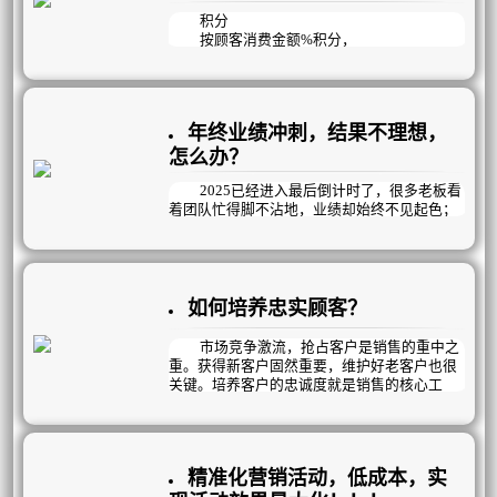
积分
按顾客消费金额%积分，
兑换礼品，提供增值服务，
这种常规的积分活动已经out啦！
因为间接的就反映出了顾客消费了多少
钱，不利于销售！
年终业绩冲刺，结果不理想，
其实积分还可以
怎么办？
增加到店率、提升项目消耗、推荐好友、
让顾客养成预约的好习惯……等等；
2025已经进入最后倒计时了，很多老板看
不就一个积分活动，有您说的那么牛逼
着团队忙得脚不沾地，业绩却始终不见起色；
吗？
苦恼于明明很努力，抓员工、抓项目、抓专
曦玥最强定制积分活动就是能做到！
业，活动也做了，为什么业绩结果总不尽如人
意？
问题的核心：
如何培养忠实顾客？
往往在于“战略模糊”与“执行脱节”
与其用“努力”自我感动，不如用“科学的策
市场竞争激流，抢占客户是销售的重中之
略”打一场有准备的冲刺战！
重。获得新客户固然重要，维护好老客户也很
关键。培养客户的忠诚度就是销售的核心工
作。那么该如何培养顾客忠诚度呢？
精准化营销活动，低成本，实