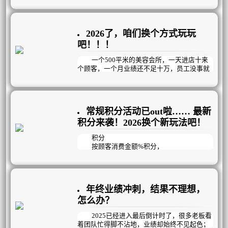
4私欲当先，不为企业考虑
5团队氛围差，没有凝聚力
2026了，咱们换个方式玩玩
只看结果的KPI管理方式已过时，美业更
适合以目标为导向，精确到每天完成情况的OK
吧！！！
R管理模式，它既能明确目标，又注重过程与
结果，更强调员工个体的自主创造性。通过会
一个500平米的美容会所，一天进店十来
议机制，在思想、知识、工具、技能、观
个顾客，一个月业绩还不足十万，员工没事就
念……等方面循序渐进的培养员工的工作能
聚众聊天玩手机，生意如此惨淡冷清时，老板
力；再通过过程监督和数据结果检测，帮助员
做了以下几个动作，业绩成功倍增，突破新
工交出完美答卷，建立高效的经营管理机制，
高，1年内开连锁店！！！
提高企业运作效率和团队凝聚力。
常规积分活动已out啦…… 最新
积分来袭！2026换个新玩法吧！
积分
按顾客消费金额%积分，
兑换礼品，提供增值服务，
这种常规的积分活动已经out啦！
因为间接的就反映出了顾客消费了多少
钱，不利于销售！
年终业绩冲刺，结果不理想，
其实积分还可以
怎么办？
增加到店率、提升项目消耗、推荐好友、
让顾客养成预约的好习惯……等等；
2025已经进入最后倒计时了，很多老板看
不就一个积分活动，有您说的那么牛逼
着团队忙得脚不沾地，业绩却始终不见起色；