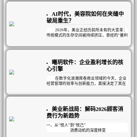
这一切的核心在于，行业底层逻辑发生颠
覆性变革，旧模式难以为继，主要体现在以下
AI时代，美容院如何在夹缝中
几个方面：
破局重生？
2026年，美业正经历前所未有的大变革：
传统模式的生存空间被持续挤压，曾经的“暴利
神话”彻底终结，取而代之的是利润微薄的残酷
现实。美容院老板们陷入了越努力越焦虑的怪
圈——没顾客就疯狂拓客，拓来的却多是“薅羊
毛”的低价值用户；没业绩就砸钱做活动、上新
项目，结果是“做活动有业绩，不做活动没业
曦玥软件：企业盈利增长的核
绩”；陷入恶性循环。
心引擎
与此同时，人员不稳定成为悬在门店头上
在数字化浪潮席卷商业领域的今天，企业
的达摩克利斯之剑：老员工资历深但动力不
经营管理的效率与创新能力，直接决定了其在
足，能力提升缓慢；新员工招聘难、留存更
市场中的竞争力。
难，每天在背专业、练手法、赶学习的高压下
疲惫不堪，稍有风吹草动就选择离开。而最直
曦玥扁平化流程管理，作为专注企业经营
观的困境，体现在冰冷的数据上：顾客到店率
管理12年的行业深耕者，凭借全场景覆盖的解
持续下滑，到店后也多是“躺平式消费”，流失
美业新战局：解码2026顾客消
决方案、私人定制的盈利模式与高效落地的执
率逐年攀升，复购率跌入谷底，利润率一路向
行体系，成为众多企业实现业绩突破、管理升
费行为新趋势
下，门店经营举步维艰。
级的核心伙伴。
一、从“悦人”到“悦己”
消费动机的深度转变