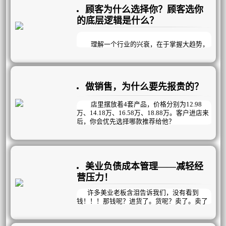
第一个人：他只看到了工作的表面，觉得
以上问题，不难发现都是抱怨，她们把问题都
顾客为什么选择你？顾客选你
砌墙是一件辛苦而单调的工作，没有看到工作
归结于顾客身上，从来不从自己身上找原因；
的意义和价值。他的态度消极，缺乏目标和动
更难于突破瓶颈，得不到全面发展。
的底层逻辑是什么？
力，因此十年后他依然在做同样的工作。
美业9大客户管理痛点，你不得不知，希
第二个人：他意识到自己在盖一栋高楼，
望对您有所帮助。
虽然工作辛苦，但他看到了工作的成果和意
理解一个行业的兴衰，在于掌握大趋势，
义。他的态度相对积极，有一定的目标，因此
《1》
深谙行业发展的底层逻辑。美容行业同样如
十年后他成为了一名工程师。
平时不管不顾，需要业绩时才想起顾客
此，但不是每个入局者都能理解；所以，有的
第三个人：他不仅看到了自己在盖一栋高
人赚钱，有的人竹篮打水一场空。
楼，更看到了自己在建设一座新城市。他把工
把顾客分给美容师负责服务、跟踪和销售
做销售，为什么要先报贵的？
作看作是一项伟大的事业，充满热情和动力。
等；然而美容师常跟踪的都是常消费的AB客，
我们都知道，美容行业的门槛很低，从业
他的态度非常积极，目标远大，因此十年后他
对于来得不勤，需要深度挖掘的CD客很疏离，
者的整体文化素质不高，美容门店经营的好
成为了前两人的老板。
不管不问，活生生把顾客管跑了；等需要业绩
坏，大部分人将其归为运气，比如：选对了地
店里摆放着4套产品，价格分别为12.98
时才想起顾客时，早已离我们而去了！
段、赶上了好时候等。其实不然，美业有其自
万、14.18万、16.58万、18.88万。客户进店来
这个故事告诉我们，同样的工作，不同的
身的经营规律。
后，你会优先选择哪款推荐给他？
态度会导致完全不同的结果。积极的态度能够
激发我们的潜力，让我们看到更大的目标和意
A、先询问客户的购买预算，再做相应推荐。
义，从而取得更大的成就。
B、优先推荐12.98万的。
C、优先推荐18.88万的。
D、优先推荐14.18万的。
美业负债成本管理——减轻经
E、优先推荐16.58万的。
营压力！
得到的结果是：80%以上的人选择了A ❌
许多美业老板含泪告诉我们，没有看到
钱！！！那钱呢？进货了。货呢？卖了。卖了
的钱呢？又进货了。那到底挣钱了没？挣了。
那到底钱在哪呢？不在外面飘，就在库房囤，