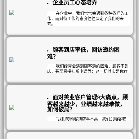
企业员工心态培养
在企业中，我们常常会遇到各种各样的工
作，而对待工作的态度往往决定了我们的未
来。
让我们从一个简单的故事开始：三个工人
正在砌墙，有人过来问他们在干什么。
第一个人抬头苦笑着说：“没看见吗？砌
顾客到店率低，回访邀约困
墙！我正在搬运那些重得要命的石块呢。这可
真是累人啊……”
难？
第二个人抬头苦笑着说：“我们在盖一栋
高楼。不过这份工作可真是不轻松啊……”
我们经常会遇到顾客邀约困难，顾客不到
第三个人满面笑容开心地说：“我们正在
店，甚至直接挂断电话等；这一切其实是你疗
建设一座新城市。我们现在所盖的这幢大楼未
程规划没有做到位导致的。
来将成为城市的标志性建筑之一啊！想想能够
参与这样一个工程，真是令人兴奋。”
顾客踏进你的店就是为了美丽和健康，然
十年后，第一个人依然在砌墙；第二个人
而顾客三天打鱼两天晒网不坚持，顾客看不到
面对美业客户管理9大痛点，顾
坐在办公室里画图纸，成为了一名工程师；第
效果自然就会埋怨美容院了；就像生病要按时
三个人则是前两人的老板。
吃药是一样的，不按时吃病不会好。
客越来越少，业绩越来越难做，
如何破局？
提问：为什么起点相同，但十年后的成就
截然不同？
“我们的顾客到店率不高；我们沉睡客较
结论：一个人的工作态度反映出人生态
多；我们的顾客消费力不行；我们的顾客难伺
度，而人生态度决定了一个人一生的成就。
候……”这些声音你一定不陌生！
我们在深度落地陪跑过程中也经常会遇到