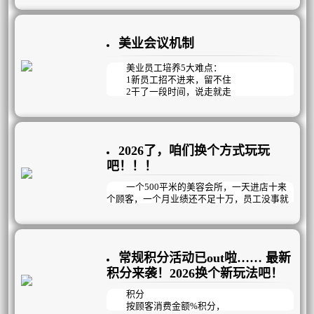
在2026年的美业市场，消费者的核心动机
正经历着从“悦人”到“悦己”的深刻蜕变。曾
经，很多人选择医美或美容项目，是为了迎合
美业会议机制
外界的审美眼光，获得他人的认可。但如今，
“变美能够让自己更快乐”成为约一半用户选择
医美的核心原因。这种消费观念的转变，使得
美业员工培养5大难点：
美业需求在经济波动中展现出较强的韧性。
1新员工招不进来，留不住
2干了一段时间，说走就走
3能力参差不齐，提升难
4私欲当先，不为企业考虑
5团队氛围差，没有凝聚力
2026了，咱们换个方式玩玩
只看结果的KPI管理方式已过时，美业更
适合以目标为导向，精确到每天完成情况的OK
吧！！！
R管理模式，它既能明确目标，又注重过程与
结果，更强调员工个体的自主创造性。通过会
一个500平米的美容会所，一天进店十来
议机制，在思想、知识、工具、技能、观
个顾客，一个月业绩还不足十万，员工没事就
念……等方面循序渐进的培养员工的工作能
聚众聊天玩手机，生意如此惨淡冷清时，老板
力；再通过过程监督和数据结果检测，帮助员
做了以下几个动作，业绩成功倍增，突破新
工交出完美答卷，建立高效的经营管理机制，
高，1年内开连锁店！！！
提高企业运作效率和团队凝聚力。
常规积分活动已out啦…… 最新
积分来袭！2026换个新玩法吧！
积分
按顾客消费金额%积分，