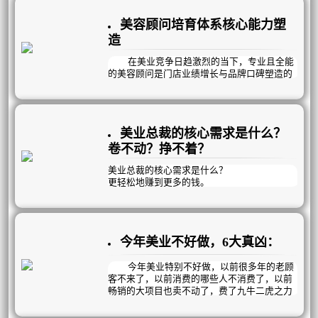
无限循环中。银行只见流水，不见余额，说多
了都是眼泪。
美容顾问培育体系核心能力塑
造
在美业竞争日趋激烈的当下，专业且全能
的美容顾问是门店业绩增长与品牌口碑塑造的
核心支柱。
一名优秀的美容顾问，需精准掌握三大核
心能力，全方位驱动门店运营发展。
美业总裁的核心需求是什么？
卷不动？挣不着？
美业总裁的核心需求是什么？
更轻松地赚到更多的钱‌。
但靠短期促销和价格战，无非是透支未来业
绩、压缩利润空间，终将陷入“卷不动、挣不
着”的困局。
今年美业不好做，6大真凶：
真正的破局之道，在于构建可持续的自循环盈
利模式！
今年美业特别不好做，以前很多年的老顾
客不来了，以前消费的哪些人不消费了，以前
畅销的大项目也卖不动了，费了九牛二虎之力
拓进来的新客团个单次就跑了，韭菜割不动
了，有质量的新客没有了……是什么导致的？