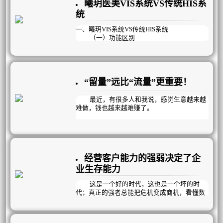
曦玥医美VIS系统VS传统HIS系
浓？没有及时解决顾客问题？……
统
2、客户管理机制有问题？
顾客管理不当？销售规划不到位？跟踪回
一、曦玥VIS系统VS传统HIS系统
访不及时？危机顾客，死呆顾客处理不
（一）功能区别
当？……
HIS:（医院管理信息系统Hospital Manage
ment Information System），主要目标是支持
医院的行政管理与事务处理业务，减轻医生、
护士等事务处理人员劳动强度，辅助医院管
理，提高医院工作效率。
“留量”远比“流量”更重要！
VIS：（顾客管理信息系统VIP Manageme
nt Information System）,主要目标是提升业务
最近，有很多人和我说，感觉生意越来越
绩效，通过对顾客的服务、销售规划与售后跟
难做，钱也越来越难赚了。
踪，做好客户管理；对员工工作量的细化与考
核，提升员工工作效率。从而提升服务质量，
门店的流量成本越来越高，利润越来越
医疗质量，提升顾客忠诚度，提高企业核心竞
薄，转化来的客户也没有形成复购，顾客信任
争力。同时兼顾院务管理，员工管理，库存管
度也很低，转头就被其他竞争对手用更低的价
理等为经营者省时，省力，省心。
格抢走，不禁感叹：现在的客户太难伺候了，
经营客户能力的强弱决定了企
来的太困难，走得太容易。
业生存能力
为什么？为什么？为什么？
这是一个好的时代，这也是一个坏的时
代；真正的强者总能把危机变成商机，看懂数
据，少走弯路，时刻关注客户管理动态，未雨
绸缪，做出正确的发展规划，科学经营！
客户管理是企业管理中最重要的一环，客