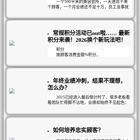
结果，更强调员工个体的自主创造性。通过会
一个500平米的美容会所，一天进店十来
议机制，在思想、知识、工具、技能、观
个顾客，一个月业绩还不足十万，员工没事就
念……等方面循序渐进的培养员工的工作能
聚众聊天玩手机，生意如此惨淡冷清时，老板
力；再通过过程监督和数据结果检测，帮助员
做了以下几个动作，业绩成功倍增，突破新
工交出完美答卷，建立高效的经营管理机制，
高，1年内开连锁店！！！
提高企业运作效率和团队凝聚力。
常规积分活动已out啦…… 最新
积分来袭！2026换个新玩法吧！
积分
按顾客消费金额%积分，
兑换礼品，提供增值服务，
这种常规的积分活动已经out啦！
因为间接的就反映出了顾客消费了多少
钱，不利于销售！
年终业绩冲刺，结果不理想，
其实积分还可以
怎么办？
增加到店率、提升项目消耗、推荐好友、
让顾客养成预约的好习惯……等等；
2025已经进入最后倒计时了，很多老板看
不就一个积分活动，有您说的那么牛逼
着团队忙得脚不沾地，业绩却始终不见起色；
吗？
苦恼于明明很努力，抓员工、抓项目、抓专
曦玥最强定制积分活动就是能做到！
业，活动也做了，为什么业绩结果总不尽如人
意？
问题的核心：
如何培养忠实顾客？
往往在于“战略模糊”与“执行脱节”
与其用“努力”自我感动，不如用“科学的策