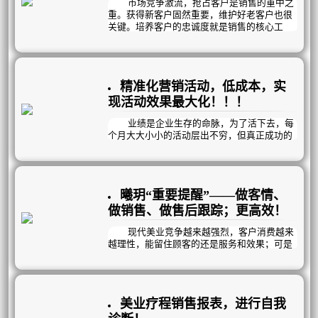
市场竞争激流，抢占客户是销售的重中之
略”打一场有准备的冲刺战！
重。获得新客户固然重要，维护好老客户也很
关键。培养客户的忠诚度就是销售的核心工
作。那么该如何培养顾客忠诚度呢？
精准化营销活动，低成本，实
现活动效果最大化！！！
业绩是企业生存的命脉，为了活下去，每
个月大大小小的活动层出不穷，但真正成功的
占少数：而究其原因，宣传不到位、活动力度
不够吸引人、专业不到位、话术不过关……；
也有可能是活动对象不够精准……。
大而化之的大活动，已不能再满足所有顾
曦玥“重要提醒”——做客情、
客的特定需求而逐渐被淘汰；“精准”被广泛运
用。
做销售、做售后跟踪；更高效！
现代美业竞争越来越强烈，客户消费越来
越理性，能留住顾客的还是服务和效果；可是
顾客太多，每个顾客又有差异化，员工记不住
就不能很好的跟踪到位。
因此，你可以借助曦玥“重要提醒”功能帮
助你管理好顾客；做客情、做销售、做售后跟
美业疗程销售报表，进行自我
踪；更轻松更高效！曦玥每天定时发送“待办事
项提醒”到员工手机，指引你的员工高效完成对
诊断！