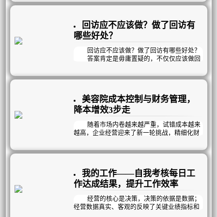
标下任务，晚会考核结果，保证执行力，提高
工作效率！
回访应不应该做？做了回访有
哪些好处？
回访应不应该做？做了回访有哪些好处？
答案肯定是毋庸置疑的，不仅仅应该做回
访，还应该高度重视回访，回访是提升顾客进
店率比较直接的方法。做了回访有哪些好处？
好处1、增加顾客到店率和消耗速度，刺
激顾客持续消费
美容院成本控制与财务管理，
好处2、做好售后跟踪，规避客诉，持续
升单
降本增效3步走
好处3、做好客情维护，增加客户粘性
好处4、解决员工不愿意回访，顾客不愿
随着市场内卷越来越严重，试错成本越来
意接听电话的问题
越高，企业经营迎来了新一轮挑战，精细化财
务管理已成为决定门店生死的关键砝码。
我们从成本结构管控、库存管理优化、现
金流安全底线、税务合规四重维度，为美容院
经营者提供可落地的成本管控方案。
我的工作——自我考核每日工
作达成结果，提升工作效率
经营的核心是决策，决策的依据是数据；
经营数据真实、客观的反映了关键业绩指标和
关键利润指标，也真实反映了经营中的问题与