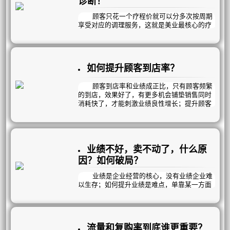
应工作！
顾客只花一个疗程价就可以分多次按周期
享受对应的调理服务，这就是美业最核心的疗
程销售模式。
那么，在我们众多的疗程项目当中，哪些
是畅销疗程？哪些是滞销品？然而顾客的需求
是多元化的，疗程项目的叠加销售，体现了顾
如何提升顾客到店率？
客消费实力和我们对顾客需求的挖掘程度；顾
客项目叠加未设计，项目销售不及时，危机挖
掘不够，销售1次就放弃……等等；都直接影响
顾客到店率和业绩成正比，只有顾客频繁
项目的普及情况及业绩达成情况。曦玥疗程报
的到店，效果好了，有更多机会铺垫销售同时
表分4个方面，帮您一键诊断！
消耗快了，才能刺激业绩良性增长；提升顾客
到店率同样分为5个方面：
1、顾客购买疗程数量：
一、 精进《顾客接待流程》
1、细节决定成败，提升顾客服务细节，
业绩不好，卖不动了，什么原
好的服务体验才是留客的关键。
因？如何破局？
2、重视顾客满意度和消费体验感，只有
顾客满意了才会持续消费。
业绩是企业经营的核心，没有业绩企业难
以生存；如何提升业绩是难点，单靠某一方面
PS：曦玥可根据企业业务流程特性一对一
是不能保证业绩长红的；比如搞个大型活动，
设计《顾客接待流程》，提升顾客消费体验
让点利，业绩是一下子提升了，但是后面几个
感，顾客100%满意；并增加7大销售点，在不
月很难做业绩，伤客又伤业绩。
伤客的前提下，让员工流程化无压销售，提升
那么我们应该怎么做？我们分为三个方面
业绩；新客破冰，老客升单，死呆激活；提升
流量和复购率到底谁更重要？
来讲：