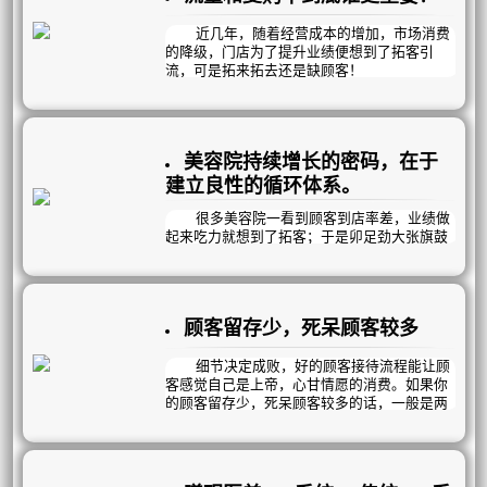
顾客到店率，保证疗效，降低销售压力！
近几年，随着经营成本的增加，市场消费
的降级，门店为了提升业绩便想到了拓客引
流，可是拓来拓去还是缺顾客！
那……
到底流量和复购率谁更重要？
美容院持续增长的密码，在于
建立良性的循环体系。
很多美容院一看到顾客到店率差，业绩做
起来吃力就想到了拓客；于是卯足劲大张旗鼓
的做拓客，好不容易达到了预期的拓客目标；
但三个月后发现留下的顾客寥寥无几。
花了时间，花了成本，最后赔了夫人又折
顾客留存少，死呆顾客较多
兵。为什么会这样？
因为，拓客只能暂时补足顾客到店，不能
细节决定成败，好的顾客接待流程能让顾
为你带来当下业绩冲刺；而拓客不是目的，留
客感觉自己是上帝，心甘情愿的消费。如果你
客才是目的，因此拓客-留客-复购，不是孤立
的顾客留存少，死呆顾客较多的话，一般是两
的3个环节，而是一个系统化运营的闭环体系，
个原因造成的：
全部流程全部跑通了，才能实现稳定的盈利增
长。
1、顾客接待流程有问题？
服务不够细致？专业不到位？销售味太