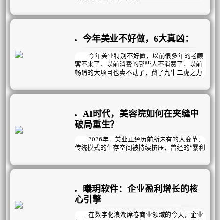
但靠短期促销和价格战，无非是透支未来业
绩、压缩利润空间，终将陷入“卷不动、挣不
着”的困局。
今年美业不好做，6大真凶：
真正的破局之道，在于构建可持续的自循环盈
利模式！
今年美业特别不好做，以前很多年的老顾
客不来了，以前消费的哪些人不消费了，以前
畅销的大项目也卖不动了，费了九牛二虎之力
拓进来的新客团个单次就跑了，韭菜割不动
了，有质量的新客没有了……是什么导致的？
这一切的核心在于，行业底层逻辑发生颠
覆性变革，旧模式难以为继，主要体现在以下
AI时代，美容院如何在夹缝中
几个方面：
破局重生？
2026年，美业正经历前所未有的大变革：
传统模式的生存空间被持续挤压，曾经的“暴利
神话”彻底终结，取而代之的是利润微薄的残酷
现实。美容院老板们陷入了越努力越焦虑的怪
圈——没顾客就疯狂拓客，拓来的却多是“薅羊
毛”的低价值用户；没业绩就砸钱做活动、上新
曦玥软件：企业盈利增长的核
项目，结果是“做活动有业绩，不做活动没业
绩”；陷入恶性循环。
心引擎
与此同时，人员不稳定成为悬在门店头上
在数字化浪潮席卷商业领域的今天，企业