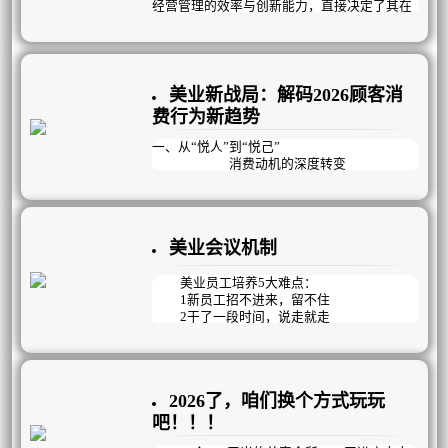
的达摩克利斯之剑：老员工资历深但动力不
经营管理的效率与创新能力，直接决定了其在
足，能力提升缓慢；新员工招聘难、留存更
市场中的竞争力。
难，每天在背专业、练手法、赶学习的高压下
疲惫不堪，稍有风吹草动就选择离开。而最直
曦玥扁平化流程管理，作为专注企业经营
观的困境，体现在冰冷的数据上：顾客到店率
管理12年的行业深耕者，凭借全场景覆盖的解
持续下滑，到店后也多是“躺平式消费”，流失
决方案、私人定制的盈利模式与高效落地的执
美业新战局：解码2026顾客消
率逐年攀升，复购率跌入谷底，利润率一路向
行体系，成为众多企业实现业绩突破、管理升
费行为新趋势
下，门店经营举步维艰。
级的核心伙伴。
一、从“悦人”到“悦己”
消费动机的深度转变
在2026年的美业市场，消费者的核心动机
正经历着从“悦人”到“悦己”的深刻蜕变。曾
经，很多人选择医美或美容项目，是为了迎合
美业会议机制
外界的审美眼光，获得他人的认可。但如今，
“变美能够让自己更快乐”成为约一半用户选择
医美的核心原因。这种消费观念的转变，使得
美业员工培养5大难点：
美业需求在经济波动中展现出较强的韧性。
1新员工招不进来，留不住
2干了一段时间，说走就走
3能力参差不齐，提升难
4私欲当先，不为企业考虑
5团队氛围差，没有凝聚力
2026了，咱们换个方式玩玩
只看结果的KPI管理方式已过时，美业更
适合以目标为导向，精确到每天完成情况的OK
吧！！！
R管理模式，它既能明确目标，又注重过程与