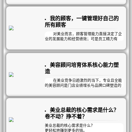
机会。经营者必须熟练的分析经营数据，准确
的分析经营问题，科学决策经营机会，最终实
现企业的经营目标。
我的顾客，一键管理好自己的
数据化运营是让美业经营者快速找到和发
所有顾客
现核心问题的捷径；门店想要做大做强，这四
项基础指标是店面良性运作的标杆！
对美业而言，顾客管理能力直接决定了企
业的发展能力和经营绩效；可是员工精力有
限，无暇全盘管理好所有顾客，效率低下，很
难突破困境；别担心，全部交给曦玥帮您搞
定，我们为您专业打造“个人中心-我的顾客”，
直观体现了每个员工的顾客管理总情况，有效
客，死呆客，一键消费，一键回访，一键客前
美容顾问培育体系核心能力塑
分析，均可高效完成。
造
美容师养成每个月定期对所有客户进行管
理整顿，加强客前分析，下月销售规划；有利
在美业竞争日趋激烈的当下，专业且全能
于培养销售员清晰的管理思路，查漏补缺。
的美容顾问是门店业绩增长与品牌口碑塑造的
核心支柱。
一名优秀的美容顾问，需精准掌握三大核
心能力，全方位驱动门店运营发展。
美业总裁的核心需求是什么？
卷不动？挣不着？
美业总裁的核心需求是什么？
更轻松地赚到更多的钱‌。