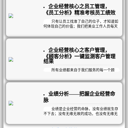
户管理能力的强弱直接决定了企业的生存能
企业经营核心之员工管理，
力；客户管理得好不好，曦玥“顾客情况”一目
了然！跟顾客相关的多维数据分析报表，均可
《员工分析》精准考核员工绩效
在“顾客情况”一键管理！
只有让员工找准了自己的位子，才知道如
何体现自己的价值；我们把美业工作人员每天
都需要完成的工作流程化，跟《员工工作流
程》挂钩，让每一个员工都清楚的知道每天应
该在什么时间干什么事，怎么干更有效率，考
核标准在哪里，奖惩规则是什么，让每一个员
企业经营核心之客户管理，
工都能高效完成自己的工作任务，团队效率大
幅度提升，才能在最短的时间内，最大化的留
《顾客分析》一键监测客户管理
住新员工。
结果
大数据分析员工达成绩效，实时考核员工
工作能力，帮助企业建立高效的薪酬管理体
所有业绩都来自于我们服务的每一个顾
系；甚至完善公司对员工/团队的薪酬机制；营
客，我们的所有工作也是围绕着顾客而展开，
利模式→员工分析；一键考核员工绩效！
那么接下来我们就要来看看顾客的管理是否得
当，顾客管理得好不好？
曦玥自动帮你收集、整理、分析经营数
业绩分析——把握企业经营命
据；方便管理层未雨绸缪，做出正确的发展规
划。
脉
业绩是企业经营的命脉，没有业绩就生存
不下去；没有无缘无故的成功，也没有无缘无
故的失败，漂亮的数据，好的结果，都是需要
科学规划和努力经营的；所以每个人都应该时