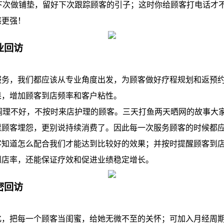
次做铺垫，留好下次跟踪顾客的引子；这时你给顾客打电话才
感更强！
业回访
，我们都应该从专业角度出发，为顾客做好疗程规划和返预约
果，增加顾客到店频率和客户粘性。
理不好，不按时来店护理的顾客。三天打鱼两天晒网的故事大
遭顾客埋怨，更别说持续消费了。因此每一次服务顾客的时候都
客知道怎么配合我们才能达到比较好的效果；并按时提醒顾客到
到店率，还能保证疗效和促进业绩稳定增长。
密回访
把每一个顾客当闺蜜，给她无微不至的关怀；可加入月经周期