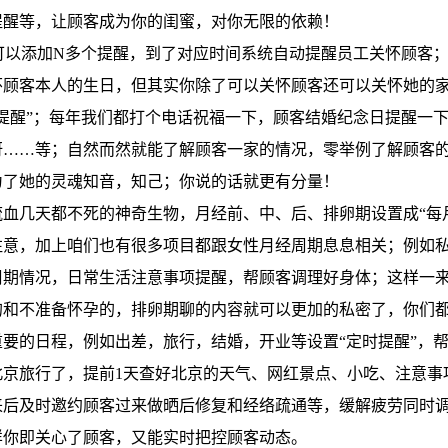
提醒等，让顾客成为你的闺蜜，对你无限的依赖！
以添加N多个提醒，到了对应时间系统自动提醒员工关怀顾客；
客本人的生日，但其实你除了可以关怀顾客还可以关怀她的家
提醒”；每年我们都打个电话祝福一下，顾客结婚纪念日提醒一
呀……等；自然而然就能了解顾客一家的情况，零举例了解顾客
为了她的灵魂知音，知己；你说的话就更有分量！
几天都不死的神奇生物，月经前、中、后、排卵期设置成“每月
注意，加上咱们也有很多项目都跟女性月经周期息息相关；例如
周期情况，日常生活注意事项提醒，帮顾客调理好身体；这样一来
的和不准备怀孕的，排卵期聊的内容就可以更加的私密了，你们
的日程，例如出差，旅行，结婚，开业等设置“定时提醒”，帮
北京旅行了，提前1天查好北京的天气、网红景点、小吃、注意事
来后及时邀约顾客过来做晒后修复和经络疏通等，缓解疲劳同时
样你即关心了顾客，又能实时把控顾客动态。