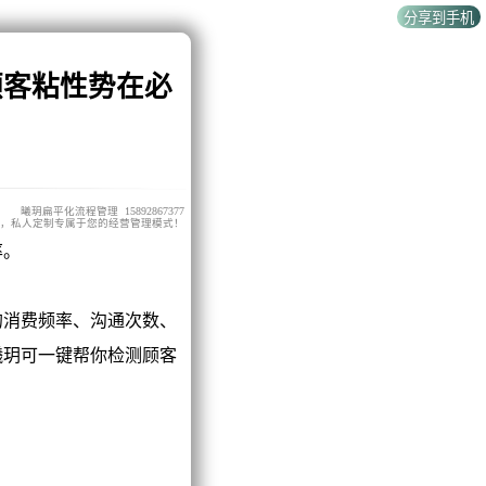
顾客粘性势在必
曦玥扁平化流程管理 15892867377
，私人定制专属于您的经营管理模式！
率。
消费频率、沟通次数、
曦玥可一键帮你检测顾客