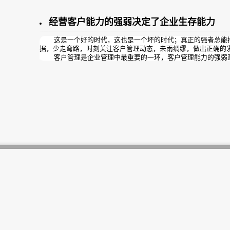
经营客户能力的强弱决定了企业生存能力
这是一个好的时代，这也是一个坏的时代；真正的强者总能
据，少走弯路，时刻关注客户管理动态，未雨绸缪，做出正确的
客户管理是企业管理中最重要的一环，客户管理能力的强弱
力；客户管理得好不好，曦玥“顾客情况”一目了然！跟顾客相关
在“顾客情况”一键管理！