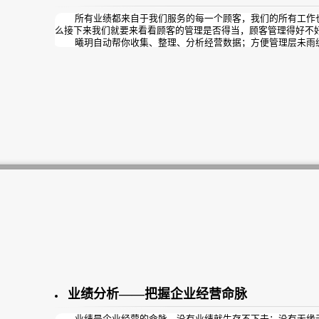
所有业绩都来自于我们服务的每一个顾客，我们的所有工作也
么接下来我们就要来看看顾客的管理是否得当，顾客管理得好不
曦玥自动帮你收集、整理、分析经营数据；方便管理层未雨
划。
业绩分析——把握企业经营命脉
业绩是企业经营的命脉，没有业绩就生存不下去；没有无缘无