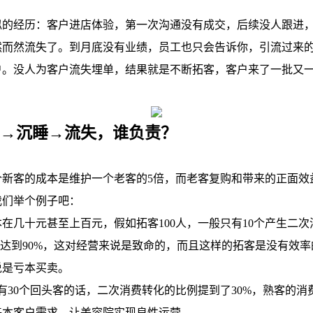
经历：客户进店体验，第一次沟通没有成交，后续没人跟进，
然而然流失了。到月底没有业绩，员工也只会告诉你，引流过来
户。没人为客户流失埋单，结果就是不断拓客，客户来了一批又
店→沉睡→流失，谁负责？
客的成本是维护一个老客的5倍，而老客复购和带来的正面效益
我们举个例子吧：
几十元甚至上百元，假如拓客100人，一般只有10个产生二次
率达到90%，这对经营来说是致命的，而且这样的拓客是没有效
说是亏本买卖。
30个回头客的话，二次消费转化的比例提到了30%，熟客的消
基本客户需求，让美容院实现良性运营。