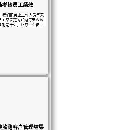
准考核员工绩效
我们把美业工作人员每天
员工都清楚的知道每天应该
规则是什么，让每一个员工
短的时间内，最大化的留住
业建立高效的薪酬管理体
；一键考核员工绩效！
键监测客户管理结果