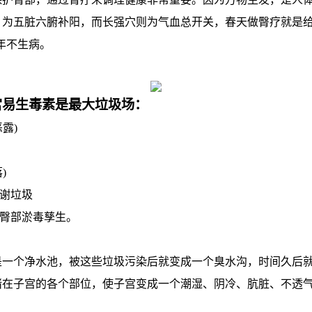
，为五脏六腑补阳，而长强穴则为气血总开关，春天做臀疗就是
年不生病。
宫易生毒素是最大垃圾场：
露)
)
谢垃圾
臀部淤毒孳生。
个净水池，被这些垃圾污染后就变成一个臭水沟，时间久后就
在子宫的各个部位，使子宫变成一个潮湿、阴冷、肮脏、不透气