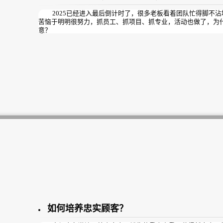
2025已经进入最后倒计时了，很多老板看着团队忙得脚不沾
苦恼于明明很努力，抓员工、抓项目、抓专业，活动也做了，为
意？
问题的核心：
往往在于“战略模糊”与“执行脱节”
与其用“努力”自我感动，不如用“科学的策略”打一场有准备
如何培养忠实顾客？