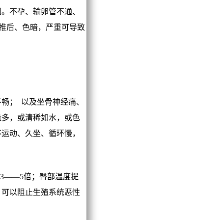
。不孕、输卵管不通、
、推后、色暗，严重可导致
畅； 以及坐骨神经痛、
量多，或清稀如水，或色
不运动、久坐、循环慢，
3——5倍；臀部温度提
，可以阻止生殖系统恶性