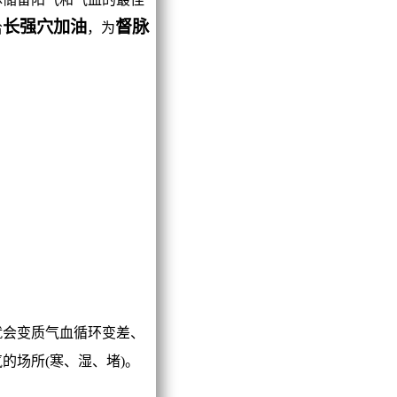
长强穴加油
督脉
给
，为
会变质气血循环变差、
的场所(寒、湿、堵)。