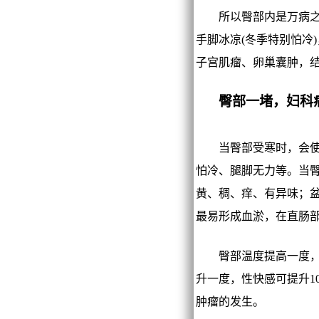
所以臀部内是万病之源
手脚冰凉(冬季特别怕冷
子宫肌瘤、卵巢囊肿，
臀部一堵，妇科
当臀部受寒时，会使臀
怕冷、腿脚无力等。当
黄、稠、痒、有异味；
最易形成血淤，在直肠
臀部温度提高一度，生
升一度，性快感可提升1
肿瘤的发生。