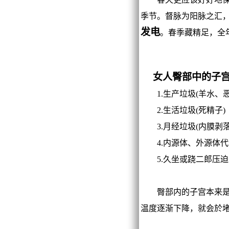
季节。督脉为阳脉之汇
发电
。春季藏精足，全
女人臀部中的子
1.生产垃圾(羊水、恶
2.生活垃圾(死精子)
3.月经垃圾(内膜剥落
4.内源体、外源体代
5.久坐或跷二郎压迫
臀部内的子宫本来是一
温度逐渐下降，就会於堵