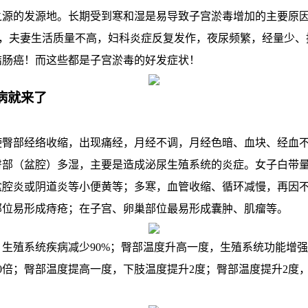
的发源地。长期受到寒和湿是易导致子宫淤毒增加的主要原因
)，夫妻生活质量不高，妇科炎症反复发作，夜尿频繁，经量少
结肠癌！而这些都是子宫淤毒的好发症状！
病就来了
部经络收缩，出现痛经，月经不调，月经色暗、血块、经血不
臀部（盆腔）多湿，主要是造成泌尿生殖系统的炎症。女子白带
盆腔炎或阴道炎等小便黄等；多寒，血管收缩、循环减慢，再因
部位易形成痔疮；在子宫、卵巢部位最易形成囊肿、肌瘤等。
殖系统疾病减少90%；臀部温度升高一度，生殖系统功能增强
0倍；臀部温度提高一度，下肢温度提升2度；臀部温度提升2度