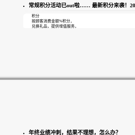
常规积分活动已out啦…… 最新积分来袭！2
积分
按顾客消费金额%积分，
兑换礼品，提供增值服务，
这种常规的积分活动已经out啦！
因为间接的就反映出了顾客消费了多少钱，不利于销售！
其实积分还可以
增加到店率、提升项目消耗、推荐好友、让顾客养成预约的
不就一个积分活动，有您说的那么牛逼吗？
曦玥最强定制积分活动就是能做到！
年终业绩冲刺，结果不理想，怎么办？