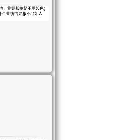
地，业绩却始终不见起色；
什么业绩结果总不尽如人
的冲刺战！