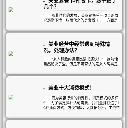
美业套餐卡/拓客卡，您中招了
几个？
随着时代的发展，美业销售单一项目的情
况逐渐下滑，取而代之的是套餐卡；一方面是
因为人们的需求多元化了，只给一个套餐价就
能买到多个项目，目足人们的多种需求；另一
方面是因为商家也迫切需要增加销售额，多方
面挖掘需求才能有更多机会成交；还有就是为
美业经营中经常遇到特殊情
了留住新客，套餐卡可以刺激顾客多来几次，
这样商家就有了更多机会留住她！
况，处理办法？
“女人翻脸的速度比翻书还快！”，这句话
虽然绝决了些，但是不可否认的是女人确实是
感性动物，从情感的角度出发，衡量时间万
物。女人这一神奇的生物，各种各样奇葩的现
象营运而生！！！！
美业十大消费模式！
因为美容行业的特殊性，消费模式的多样
性，为了满足多种活动需要，我们量身打造了1
0种消费方式，方便销售，大数据分析，工资结
算，简直不要太爽喽！