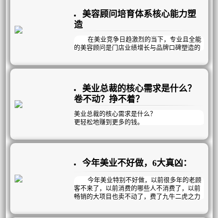
告知顾客多久做一次效果更好，并按时按量的
了都是眼泪。
提醒顾客持续到店护理，既能体现专业，又能
美容顾问培育体系核心能力塑
增加顾客到店率和保证疗效。
造
在美业竞争日趋激烈的当下，专业且全能
的美容顾问是门店业绩增长与品牌口碑塑造的
核心支柱。
一名优秀的美容顾问，需精准掌握三大核
心能力，全方位驱动门店运营发展。
美业总裁的核心需求是什么？
卷不动？挣不着？
美业总裁的核心需求是什么？
更轻松地赚到更多的钱‌。
但靠短期促销和价格战，无非是透支未来业
绩、压缩利润空间，终将陷入“卷不动、挣不
着”的困局。
今年美业不好做，6大真凶：
真正的破局之道，在于构建可持续的自循环盈
利模式！
今年美业特别不好做，以前很多年的老顾
客不来了，以前消费的哪些人不消费了，以前
畅销的大项目也卖不动了，费了九牛二虎之力
拓进来的新客团个单次就跑了，韭菜割不动
了，有质量的新客没有了……是什么导致的？