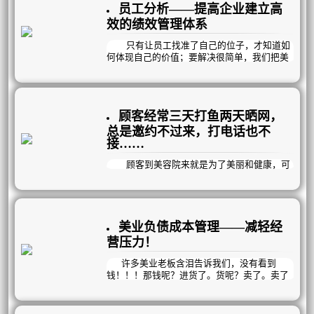
员工分析——提高企业建立高
效的绩效管理体系
只有让员工找准了自己的位子，才知道如
何体现自己的价值；要解决很简单，我们把美
业工作人员每天都需要完成的工作流程化，跟
员工工作流程挂钩，让每一个员工都清楚的知
道每天应该在什么时间干什么事，怎么干更有
效率，考核标准在哪里，奖惩规则是什么，让
顾客经常三天打鱼两天晒网，
每一个员工都能高效完成自己的工作任务，团
队效率大幅度提升，才能在最短的时间内，最
总是邀约不过来，打电话也不
大化的留住新员工。
接……
顾客到美容院来就是为了美丽和健康，可
是经常三天打鱼两天晒网，总是邀约不过来，
打电话也不接……；到头来还埋怨美容院产品
不好，美容师手法不好，于是不愿意再消费，
甚至不愿意再来店……
这一切其实都是你疗程规划没有做好导致
美业负债成本管理——减轻经
的。
营压力！
就像生病了去医院，医生让你一天吃3次
药，而你却三天吃一次，病会好吗？做美容也
许多美业老板含泪告诉我们，没有看到
是一样的，本来应该一周一次的可顾客却三个
钱！！！那钱呢？进货了。货呢？卖了。卖了
月一次，会有效果吗？
的钱呢？又进货了。那到底挣钱了没？挣了。
不会，再好的项目也调理不好不定期来店
那到底钱在哪呢？不在外面飘，就在库房囤，
消费的顾客，因此顾客每一次来店都要专业的
无限循环中。银行只见流水，不见余额，说多