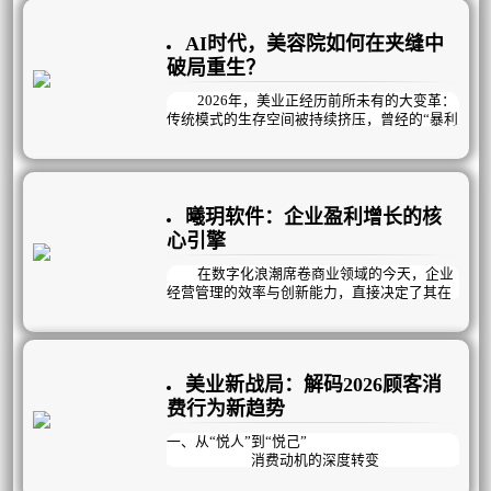
这一切的核心在于，行业底层逻辑发生颠
覆性变革，旧模式难以为继，主要体现在以下
AI时代，美容院如何在夹缝中
几个方面：
破局重生？
2026年，美业正经历前所未有的大变革：
传统模式的生存空间被持续挤压，曾经的“暴利
神话”彻底终结，取而代之的是利润微薄的残酷
现实。美容院老板们陷入了越努力越焦虑的怪
圈——没顾客就疯狂拓客，拓来的却多是“薅羊
毛”的低价值用户；没业绩就砸钱做活动、上新
项目，结果是“做活动有业绩，不做活动没业
曦玥软件：企业盈利增长的核
绩”；陷入恶性循环。
心引擎
与此同时，人员不稳定成为悬在门店头上
在数字化浪潮席卷商业领域的今天，企业
的达摩克利斯之剑：老员工资历深但动力不
经营管理的效率与创新能力，直接决定了其在
足，能力提升缓慢；新员工招聘难、留存更
市场中的竞争力。
难，每天在背专业、练手法、赶学习的高压下
疲惫不堪，稍有风吹草动就选择离开。而最直
曦玥扁平化流程管理，作为专注企业经营
观的困境，体现在冰冷的数据上：顾客到店率
管理12年的行业深耕者，凭借全场景覆盖的解
持续下滑，到店后也多是“躺平式消费”，流失
美业新战局：解码2026顾客消
决方案、私人定制的盈利模式与高效落地的执
率逐年攀升，复购率跌入谷底，利润率一路向
行体系，成为众多企业实现业绩突破、管理升
费行为新趋势
下，门店经营举步维艰。
级的核心伙伴。
一、从“悦人”到“悦己”
消费动机的深度转变