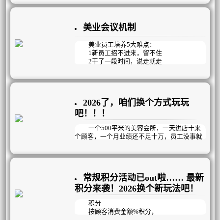
在2026年的美业市场，消费者的核心动机
正经历着从“悦人”到“悦己”的深刻蜕变。曾
经，很多人选择医美或美容项目，是为了迎合
美业会议机制
外界的审美眼光，获得他人的认可。但如今，
“变美能够让自己更快乐”成为约一半用户选择
医美的核心原因。这种消费观念的转变，使得
美业员工培养5大难点：
美业需求在经济波动中展现出较强的韧性。
1新员工招不进来，留不住
2干了一段时间，说走就走
3能力参差不齐，提升难
4私欲当先，不为企业考虑
5团队氛围差，没有凝聚力
2026了，咱们换个方式玩玩
只看结果的KPI管理方式已过时，美业更
适合以目标为导向，精确到每天完成情况的OK
吧！！！
R管理模式，它既能明确目标，又注重过程与
结果，更强调员工个体的自主创造性。通过会
一个500平米的美容会所，一天进店十来
议机制，在思想、知识、工具、技能、观
个顾客，一个月业绩还不足十万，员工没事就
念……等方面循序渐进的培养员工的工作能
聚众聊天玩手机，生意如此惨淡冷清时，老板
力；再通过过程监督和数据结果检测，帮助员
做了以下几个动作，业绩成功倍增，突破新
工交出完美答卷，建立高效的经营管理机制，
高，1年内开连锁店！！！
提高企业运作效率和团队凝聚力。
常规积分活动已out啦…… 最新
积分来袭！2026换个新玩法吧！
积分
按顾客消费金额%积分，
兑换礼品，提供增值服务，