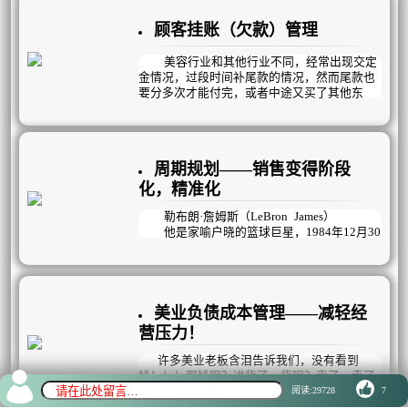
行，不能够带好员工，你的员工最后的绩效是
顾客挂账（欠款）管理
由你自己的能力水平所决定的。
美容行业和其他行业不同，经常出现交定
金情况，过段时间补尾款的情况，然而尾款也
要分多次才能付完，或者中途又买了其他东
西。顾客经常隔了几个月，几年再来补尾款的
情况也不少。
顾客欠款不可怕，就怕收不回来！
以前咱们的管理方法是员工单独拿一个手
周期规划——销售变得阶段
写的笔记本来记录顾客挂账的情况，时间久了
顾客忘记了，员工也忘记了，关键是顾客几个
化，精准化
月不来，这笔账就沦为了呆账，顾客也成为了
死呆顾客，给企业造成巨大损失。
勒布朗·詹姆斯（LeBron James）
他是家喻户晓的篮球巨星，1984年12月30
日出生在美国俄亥俄州阿克伦，美国职业篮球
运动员；詹姆斯篮球智商极高、突破犀利，拥
有出色的视野和传球技术，被认为是NBA有史
以来最为全能的球员之一。
然而，没有任何人天生就是全能的；詹姆
美业负债成本管理——减轻经
斯每年要花费上百万美金在身体训练上；教练
营压力！
为他制定了精准的训练计划，时刻调整运动员
的状态，确保以最佳的身体状态和心理状态出
许多美业老板含泪告诉我们，没有看到
现在赛场上，取得最好的成绩。
钱！！！那钱呢？进货了。货呢？卖了。卖了
的钱呢？又进货了。那到底挣钱了没？挣了。
阅读:29728
7
那到底钱在哪呢？不在外面飘，就在库房囤，