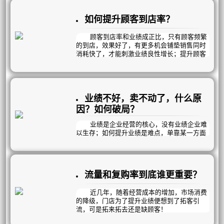
是畅销疗程？哪些是滞销品？然而顾客的需求
是多元化的，疗程项目的叠加销售，体现了顾
如何提升顾客到店率？
客消费实力和我们对顾客需求的挖掘程度；顾
客项目叠加未设计，项目销售不及时，危机挖
掘不够，销售1次就放弃……等等；都直接影响
顾客到店率和业绩成正比，只有顾客频繁
项目的普及情况及业绩达成情况。曦玥疗程报
的到店，效果好了，有更多机会铺垫销售同时
表分4个方面，帮您一键诊断！
消耗快了，才能刺激业绩良性增长；提升顾客
到店率同样分为5个方面：
1、顾客购买疗程数量：
一、 精进《顾客接待流程》
1、细节决定成败，提升顾客服务细节，
业绩不好，卖不动了，什么原
好的服务体验才是留客的关键。
因？如何破局？
2、重视顾客满意度和消费体验感，只有
顾客满意了才会持续消费。
业绩是企业经营的核心，没有业绩企业难
以生存；如何提升业绩是难点，单靠某一方面
PS：曦玥可根据企业业务流程特性一对一
是不能保证业绩长红的；比如搞个大型活动，
设计《顾客接待流程》，提升顾客消费体验
让点利，业绩是一下子提升了，但是后面几个
感，顾客100%满意；并增加7大销售点，在不
月很难做业绩，伤客又伤业绩。
伤客的前提下，让员工流程化无压销售，提升
那么我们应该怎么做？我们分为三个方面
业绩；新客破冰，老客升单，死呆激活；提升
流量和复购率到底谁更重要？
来讲：
顾客到店率，保证疗效，降低销售压力！
近几年，随着经营成本的增加，市场消费
的降级，门店为了提升业绩便想到了拓客引
流，可是拓来拓去还是缺顾客！
那……