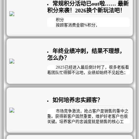
常规积分活动已out啦…… 最新
积分来袭！2026换个新玩法吧！
积分
按顾客消费金额%积分，
兑换礼品，提供增值服务，
这种常规的积分活动已经out啦！
因为间接的就反映出了顾客消费了多少
钱，不利于销售！
年终业绩冲刺，结果不理想，
其实积分还可以
怎么办？
增加到店率、提升项目消耗、推荐好友、
让顾客养成预约的好习惯……等等；
2025已经进入最后倒计时了，很多老板看
不就一个积分活动，有您说的那么牛逼
着团队忙得脚不沾地，业绩却始终不见起色；
吗？
苦恼于明明很努力，抓员工、抓项目、抓专
曦玥最强定制积分活动就是能做到！
业，活动也做了，为什么业绩结果总不尽如人
意？
问题的核心：
如何培养忠实顾客？
往往在于“战略模糊”与“执行脱节”
与其用“努力”自我感动，不如用“科学的策
市场竞争激流，抢占客户是销售的重中之
略”打一场有准备的冲刺战！
重。获得新客户固然重要，维护好老客户也很
关键。培养客户的忠诚度就是销售的核心工
作。那么该如何培养顾客忠诚度呢？