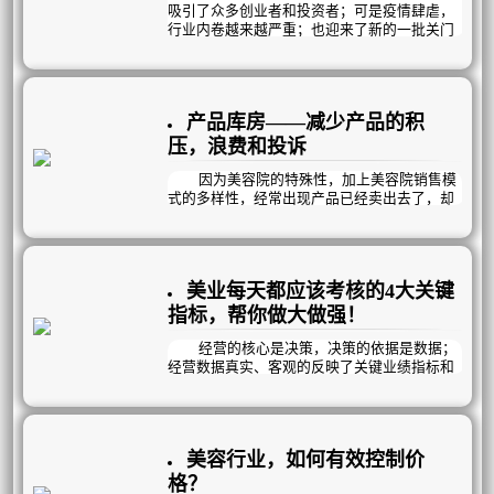
吸引了众多创业者和投资者；可是疫情肆虐，
行业内卷越来越严重；也迎来了新的一批关门
热潮；做不好店务管理是直接导致“生命周期”
短暂的主要元凶。
产品库房——减少产品的积
压，浪费和投诉
因为美容院的特殊性，加上美容院销售模
式的多样性，经常出现产品已经卖出去了，却
还留在院内的情况。由于数量过多，有些美容
院还准备了专门的房间来存放这些物品。占用
空间不说，还有许多问题：
1、产品开封了，可是顾客隔了一两年后
美业每天都应该考核的4大关键
才来使用，而产品却已经过期了。
2、有的顾客一套产品用了10次，有的用
指标，帮你做大做强！
了8次，顾客投诉就来了，怀疑是不是你们偷了
我的产品？
经营的核心是决策，决策的依据是数据；
3、顾客没有消耗完，就无法转变成为我
经营数据真实、客观的反映了关键业绩指标和
们的正资产，产品成本积压严重。
关键利润指标，也真实反映了经营中的问题与
4、产品需要专门的地方来堆放，占用空
机会。经营者必须熟练的分析经营数据，准确
间，不便管理。
的分析经营问题，科学决策经营机会，最终实
5、通常库房账本只会记录什么时候进了
现企业的经营目标。
美容行业，如何有效控制价
几个，什么时候出了几个，具体这些货物的走
向根本不清楚，也无法避免员工坚守自盗的情
很多美业老板都向曦曦反映，一看数据就
格？