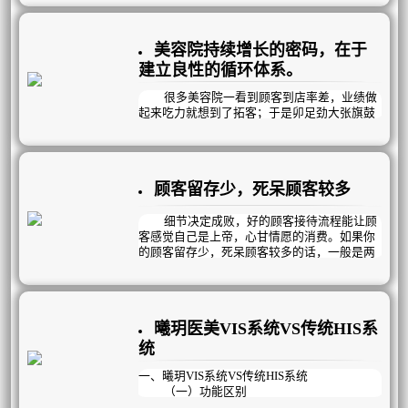
到底流量和复购率谁更重要？
美容院持续增长的密码，在于
建立良性的循环体系。
很多美容院一看到顾客到店率差，业绩做
起来吃力就想到了拓客；于是卯足劲大张旗鼓
的做拓客，好不容易达到了预期的拓客目标；
但三个月后发现留下的顾客寥寥无几。
花了时间，花了成本，最后赔了夫人又折
顾客留存少，死呆顾客较多
兵。为什么会这样？
因为，拓客只能暂时补足顾客到店，不能
细节决定成败，好的顾客接待流程能让顾
为你带来当下业绩冲刺；而拓客不是目的，留
客感觉自己是上帝，心甘情愿的消费。如果你
客才是目的，因此拓客-留客-复购，不是孤立
的顾客留存少，死呆顾客较多的话，一般是两
的3个环节，而是一个系统化运营的闭环体系，
个原因造成的：
全部流程全部跑通了，才能实现稳定的盈利增
长。
1、顾客接待流程有问题？
服务不够细致？专业不到位？销售味太
曦玥医美VIS系统VS传统HIS系
浓？没有及时解决顾客问题？……
统
2、客户管理机制有问题？
顾客管理不当？销售规划不到位？跟踪回
一、曦玥VIS系统VS传统HIS系统
访不及时？危机顾客，死呆顾客处理不
（一）功能区别
当？……
HIS:（医院管理信息系统Hospital Manage