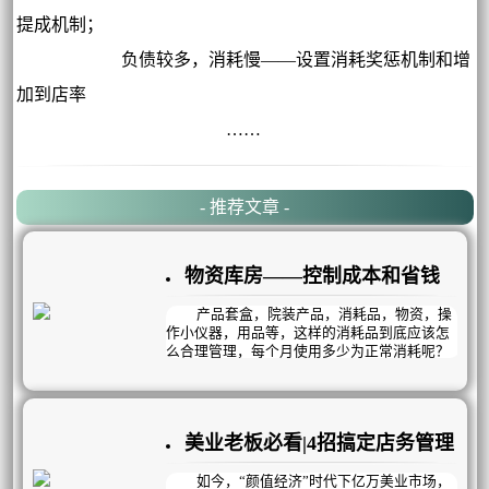
提成机制；
负债较多，消耗慢——设置消耗奖惩机制和增
加到店率
……
- 推荐文章 -
物资库房——控制成本和省钱
产品套盒，院装产品，消耗品，物资，操
作小仪器，用品等，这样的消耗品到底应该怎
么合理管理，每个月使用多少为正常消耗呢？
几乎所有老板觉得这笔账算起来太麻烦了，一
个月到底挣了多少根本不清楚！
“物资库房”是专门用来管理院内物资，院
装产品，消耗品，物资，用品等，帮您控制成
美业老板必看|4招搞定店务管理
本和省钱。
如今，“颜值经济”时代下亿万美业市场，