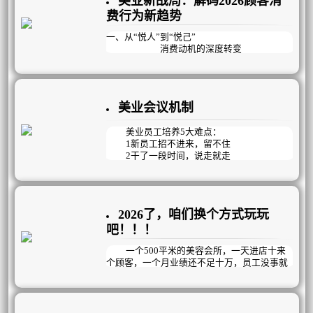
美业新战局：解码2026顾客消
率逐年攀升，复购率跌入谷底，利润率一路向
行体系，成为众多企业实现业绩突破、管理升
费行为新趋势
下，门店经营举步维艰。
级的核心伙伴。
一、从“悦人”到“悦己”
消费动机的深度转变
在2026年的美业市场，消费者的核心动机
正经历着从“悦人”到“悦己”的深刻蜕变。曾
经，很多人选择医美或美容项目，是为了迎合
美业会议机制
外界的审美眼光，获得他人的认可。但如今，
“变美能够让自己更快乐”成为约一半用户选择
医美的核心原因。这种消费观念的转变，使得
美业员工培养5大难点：
美业需求在经济波动中展现出较强的韧性。
1新员工招不进来，留不住
2干了一段时间，说走就走
3能力参差不齐，提升难
4私欲当先，不为企业考虑
5团队氛围差，没有凝聚力
2026了，咱们换个方式玩玩
只看结果的KPI管理方式已过时，美业更
适合以目标为导向，精确到每天完成情况的OK
吧！！！
R管理模式，它既能明确目标，又注重过程与
结果，更强调员工个体的自主创造性。通过会
一个500平米的美容会所，一天进店十来
议机制，在思想、知识、工具、技能、观
个顾客，一个月业绩还不足十万，员工没事就
念……等方面循序渐进的培养员工的工作能
聚众聊天玩手机，生意如此惨淡冷清时，老板
力；再通过过程监督和数据结果检测，帮助员
做了以下几个动作，业绩成功倍增，突破新
工交出完美答卷，建立高效的经营管理机制，
高，1年内开连锁店！！！
提高企业运作效率和团队凝聚力。