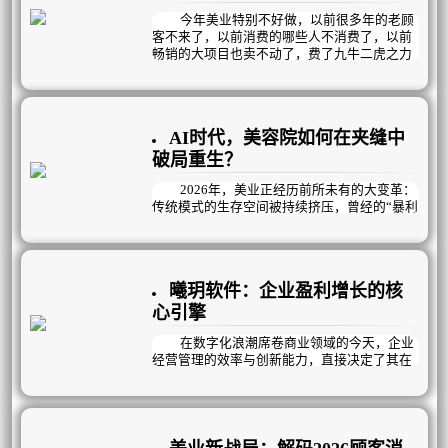
真正的破局之道，在于构建可持续的自循环盈
利模式！
今年美业特别不好做，以前很多年的老顾
客不来了，以前消费的哪些人不消费了，以前
畅销的大项目也卖不动了，费了九牛二虎之力
拓进来的新客团个单次就跑了，韭菜割不动
了，有质量的新客没有了……是什么导致的？
这一切的核心在于，行业底层逻辑发生颠
覆性变革，旧模式难以为继，主要体现在以下
AI时代，美容院如何在夹缝中
几个方面：
破局重生？
2026年，美业正经历前所未有的大变革：
传统模式的生存空间被持续挤压，曾经的“暴利
神话”彻底终结，取而代之的是利润微薄的残酷
现实。美容院老板们陷入了越努力越焦虑的怪
圈——没顾客就疯狂拓客，拓来的却多是“薅羊
毛”的低价值用户；没业绩就砸钱做活动、上新
曦玥软件：企业盈利增长的核
项目，结果是“做活动有业绩，不做活动没业
绩”；陷入恶性循环。
心引擎
与此同时，人员不稳定成为悬在门店头上
在数字化浪潮席卷商业领域的今天，企业
的达摩克利斯之剑：老员工资历深但动力不
经营管理的效率与创新能力，直接决定了其在
足，能力提升缓慢；新员工招聘难、留存更
市场中的竞争力。
难，每天在背专业、练手法、赶学习的高压下
疲惫不堪，稍有风吹草动就选择离开。而最直
曦玥扁平化流程管理，作为专注企业经营
观的困境，体现在冰冷的数据上：顾客到店率
管理12年的行业深耕者，凭借全场景覆盖的解
持续下滑，到店后也多是“躺平式消费”，流失
决方案、私人定制的盈利模式与高效落地的执