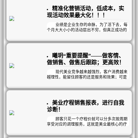
精准化营销活动，低成本，实
现活动效果最大化！！！
业绩是企业生存的命脉，为了活下去，每
个月大大小小的活动层出不穷，但真正成功的
占少数：而究其原因，宣传不到位、活动力度
不够吸引人、专业不到位、话术不过关……；
也有可能是活动对象不够精准……。
大而化之的大活动，已不能再满足所有顾
曦玥“重要提醒”——做客情、
客的特定需求而逐渐被淘汰；“精准”被广泛运
用。
做销售、做售后跟踪；更高效！
现代美业竞争越来越强烈，客户消费越来
越理性，能留住顾客的还是服务和效果；可是
顾客太多，每个顾客又有差异化，员工记不住
就不能很好的跟踪到位。
因此，你可以借助曦玥“重要提醒”功能帮
助你管理好顾客；做客情、做销售、做售后跟
美业疗程销售报表，进行自我
踪；更轻松更高效！曦玥每天定时发送“待办事
项提醒”到员工手机，指引你的员工高效完成对
诊断！
应工作！
顾客只花一个疗程价就可以分多次按周期
享受对应的调理服务，这就是美业最核心的疗
程销售模式。
那么，在我们众多的疗程项目当中，哪些