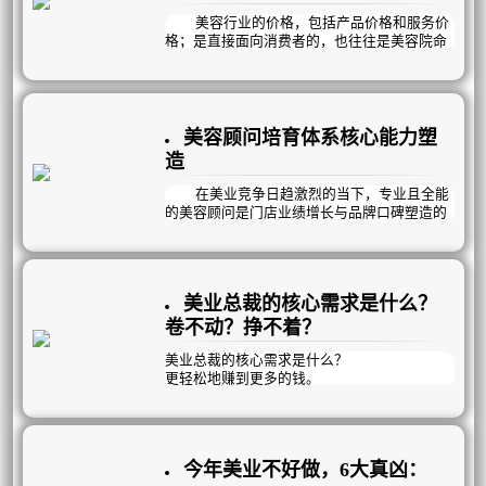
况发生。
头痛。今天曦玥就教大家四大最基本的经营数
据，让经营者看到数据分析的价值与意义。
美容行业的价格，包括产品价格和服务价
格；是直接面向消费者的，也往往是美容院命
脉所系。虽然美容市场在逐渐规范，但美容产
品和服务的价格仍然是行业腾飞的拦路虎。
同样的服务内容和产品在不同的美容院价
格相差很大。一次普通的面部护理，价格可由
几十元至上千元不等……。而许多生产企业给
美容顾问培育体系核心能力塑
产品订价，也存在成本利润比例失调，再加之
造
销售环节的层层加价，产品到了终端市场，价
格已无合理性可言。
在美业竞争日趋激烈的当下，专业且全能
的美容顾问是门店业绩增长与品牌口碑塑造的
核心支柱。
一名优秀的美容顾问，需精准掌握三大核
心能力，全方位驱动门店运营发展。
美业总裁的核心需求是什么？
卷不动？挣不着？
美业总裁的核心需求是什么？
更轻松地赚到更多的钱‌。
但靠短期促销和价格战，无非是透支未来业
绩、压缩利润空间，终将陷入“卷不动、挣不
着”的困局。
今年美业不好做，6大真凶：