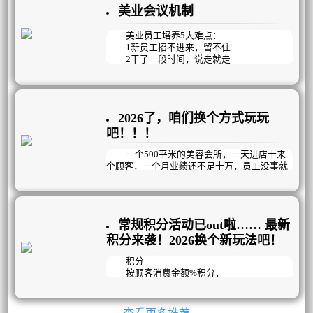
美业会议机制
外界的审美眼光，获得他人的认可。但如今，
“变美能够让自己更快乐”成为约一半用户选择
医美的核心原因。这种消费观念的转变，使得
美业员工培养5大难点：
美业需求在经济波动中展现出较强的韧性。
1新员工招不进来，留不住
2干了一段时间，说走就走
3能力参差不齐，提升难
4私欲当先，不为企业考虑
5团队氛围差，没有凝聚力
2026了，咱们换个方式玩玩
只看结果的KPI管理方式已过时，美业更
适合以目标为导向，精确到每天完成情况的OK
吧！！！
R管理模式，它既能明确目标，又注重过程与
结果，更强调员工个体的自主创造性。通过会
一个500平米的美容会所，一天进店十来
议机制，在思想、知识、工具、技能、观
个顾客，一个月业绩还不足十万，员工没事就
念……等方面循序渐进的培养员工的工作能
聚众聊天玩手机，生意如此惨淡冷清时，老板
力；再通过过程监督和数据结果检测，帮助员
做了以下几个动作，业绩成功倍增，突破新
工交出完美答卷，建立高效的经营管理机制，
高，1年内开连锁店！！！
提高企业运作效率和团队凝聚力。
常规积分活动已out啦…… 最新
积分来袭！2026换个新玩法吧！
积分
按顾客消费金额%积分，
兑换礼品，提供增值服务，
这种常规的积分活动已经out啦！
因为间接的就反映出了顾客消费了多少