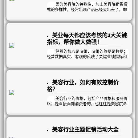
因为美容院的特殊性，加上美容院销售模
式的多样性，经常出现产品已经卖出去了，却
还留在院内的情况。由于数量过多，有些美容
院还准备了专门的房间来存放这些物品。占用
空间不说，还有许多问题：
1、产品开封了，可是顾客隔了一两年后
美业每天都应该考核的4大关键
才来使用，而产品却已经过期了。
2、有的顾客一套产品用了10次，有的用
指标，帮你做大做强！
了8次，顾客投诉就来了，怀疑是不是你们偷了
我的产品？
经营的核心是决策，决策的依据是数据；
3、顾客没有消耗完，就无法转变成为我
经营数据真实、客观的反映了关键业绩指标和
们的正资产，产品成本积压严重。
关键利润指标，也真实反映了经营中的问题与
4、产品需要专门的地方来堆放，占用空
机会。经营者必须熟练的分析经营数据，准确
间，不便管理。
的分析经营问题，科学决策经营机会，最终实
5、通常库房账本只会记录什么时候进了
现企业的经营目标。
美容行业，如何有效控制价
几个，什么时候出了几个，具体这些货物的走
向根本不清楚，也无法避免员工坚守自盗的情
很多美业老板都向曦曦反映，一看数据就
格？
况发生。
头痛。今天曦玥就教大家四大最基本的经营数
据，让经营者看到数据分析的价值与意义。
美容行业的价格，包括产品价格和服务价
格；是直接面向消费者的，也往往是美容院命
脉所系。虽然美容市场在逐渐规范，但美容产
品和服务的价格仍然是行业腾飞的拦路虎。
同样的服务内容和产品在不同的美容院价
格相差很大。一次普通的面部护理，价格可由
美容行业主题促销活动大全
几十元至上千元不等……。而许多生产企业给
产品订价，也存在成本利润比例失调，再加之