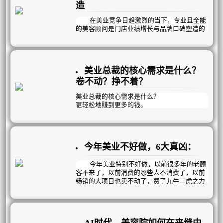
单；重视顾客口碑和对外传播。
造
在美业竞争日趋激烈的当下，专业且全能
的美容顾问是门店业绩增长与品牌口碑塑造的
核心支柱。
一名优秀的美容顾问，需精准掌握三大核
心能力，全方位驱动门店运营发展。
美业总裁的核心需求是什么？
卷不动？挣不着？
美业总裁的核心需求是什么？
更轻松地赚到更多的钱‌。
但靠短期促销和价格战，无非是透支未来业
绩、压缩利润空间，终将陷入“卷不动、挣不
着”的困局。
今年美业不好做，6大真凶：
真正的破局之道，在于构建可持续的自循环盈
利模式！
今年美业特别不好做，以前很多年的老顾
客不来了，以前消费的哪些人不消费了，以前
畅销的大项目也卖不动了，费了九牛二虎之力
拓进来的新客团个单次就跑了，韭菜割不动
了，有质量的新客没有了……是什么导致的？
这一切的核心在于，行业底层逻辑发生颠
覆性变革，旧模式难以为继，主要体现在以下