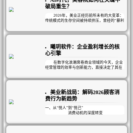
AI时代，美容院如何在夹缝中
几个方面：
破局重生？
2026年，美业正经历前所未有的大变革：
传统模式的生存空间被持续挤压，曾经的“暴利
神话”彻底终结，取而代之的是利润微薄的残酷
现实。美容院老板们陷入了越努力越焦虑的怪
圈——没顾客就疯狂拓客，拓来的却多是“薅羊
毛”的低价值用户；没业绩就砸钱做活动、上新
项目，结果是“做活动有业绩，不做活动没业
曦玥软件：企业盈利增长的核
绩”；陷入恶性循环。
心引擎
与此同时，人员不稳定成为悬在门店头上
在数字化浪潮席卷商业领域的今天，企业
的达摩克利斯之剑：老员工资历深但动力不
经营管理的效率与创新能力，直接决定了其在
足，能力提升缓慢；新员工招聘难、留存更
市场中的竞争力。
难，每天在背专业、练手法、赶学习的高压下
疲惫不堪，稍有风吹草动就选择离开。而最直
曦玥扁平化流程管理，作为专注企业经营
观的困境，体现在冰冷的数据上：顾客到店率
管理12年的行业深耕者，凭借全场景覆盖的解
持续下滑，到店后也多是“躺平式消费”，流失
美业新战局：解码2026顾客消
决方案、私人定制的盈利模式与高效落地的执
率逐年攀升，复购率跌入谷底，利润率一路向
行体系，成为众多企业实现业绩突破、管理升
费行为新趋势
下，门店经营举步维艰。
级的核心伙伴。
一、从“悦人”到“悦己”
消费动机的深度转变
在2026年的美业市场，消费者的核心动机
正经历着从“悦人”到“悦己”的深刻蜕变。曾
经，很多人选择医美或美容项目，是为了迎合