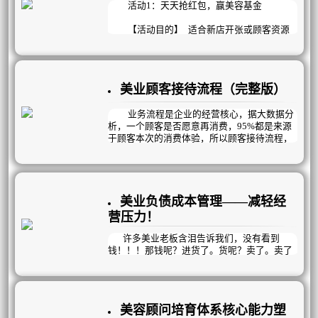
销售环节的层层加价，产品到了终端市场，价
活动1：天天抢红包，赢美容基金
格已无合理性可言。
【活动目的】 适合新店开张或顾客资源
严重匮乏的美容院；短期内快速吸纳会员。
【宣传方式】 每天免费抢红包，赢美容
基金，千万项目免费做，突出免费和项目价
美业顾客接待流程（完整版）
值；除了横幅、海报、DM单的宣传方式外，
现场氛围营造，美容师的推介和顾客之间的口
碑传播更重要。
业务流程是企业的经营核心，据大数据分
析，一个顾客是否愿意再消费，95%都是来源
【活动内容】
于顾客本次的消费体验，所以顾客接待流程，
1、新店开业前1-2周即可开展，顾客留下
一直是美容院的核心重点，好的业务流程，能
姓名和电话登记后曦玥系统即可发送一条短信
让顾客感受到自己是真正的上帝。
到顾客手机，顾客点击短信就能天天免费抢红
我们将顾客接待流程，精简到了6个环
包，抢到多少就当多少钱用，美容院千万项目
节，保证每个顾客每一次到店都能享受到专业
任意选择。
的服务，100%满意，并提供七次以上的销售机
美业负债成本管理——减轻经
2、新店开业时，抢到红包的顾客现场参
会，让顾客在享受优质服务的同时，顺其自然
营压力！
加开业仪式和现场体验。
的就消费了，顾客开心，我们更开心！
3、顾客体验后，还有惊喜礼品（印有企
到店→咨询→消费→收银→预约→差异化服务
许多美业老板含泪告诉我们，没有看到
业logo的杯子，靠枕，雨伞……）赠送，每个
钱！！！那钱呢？进货了。货呢？卖了。卖了
顾客仅限免费体验一次（重复体验曦玥系统有
的钱呢？又进货了。那到底挣钱了没？挣了。
提示），顾客可邀请亲朋好友一起参加（无论
那到底钱在哪呢？不在外面飘，就在库房囤，
是否来现场均可），来店一个返推荐人美丽基
无限循环中。银行只见流水，不见余额，说多
金500元。
了都是眼泪。
4、活动期间，一定要派专人连续发放DM
美容顾问培育体系核心能力塑