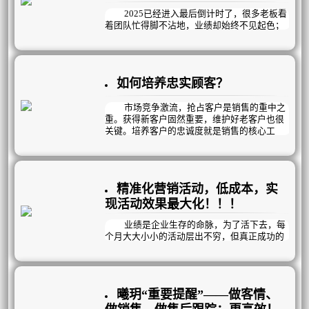
让顾客养成预约的好习惯……等等；
2025已经进入最后倒计时了，很多老板看
不就一个积分活动，有您说的那么牛逼
着团队忙得脚不沾地，业绩却始终不见起色；
吗？
苦恼于明明很努力，抓员工、抓项目、抓专
曦玥最强定制积分活动就是能做到！
业，活动也做了，为什么业绩结果总不尽如人
意？
如何培养忠实顾客？
问题的核心：
往往在于“战略模糊”与“执行脱节”
与其用“努力”自我感动，不如用“科学的策
市场竞争激流，抢占客户是销售的重中之
略”打一场有准备的冲刺战！
重。获得新客户固然重要，维护好老客户也很
关键。培养客户的忠诚度就是销售的核心工
作。那么该如何培养顾客忠诚度呢？
精准化营销活动，低成本，实
现活动效果最大化！！！
业绩是企业生存的命脉，为了活下去，每
个月大大小小的活动层出不穷，但真正成功的
占少数：而究其原因，宣传不到位、活动力度
不够吸引人、专业不到位、话术不过关……；
也有可能是活动对象不够精准……。
大而化之的大活动，已不能再满足所有顾
曦玥“重要提醒”——做客情、
客的特定需求而逐渐被淘汰；“精准”被广泛运
用。
做销售、做售后跟踪；更高效！