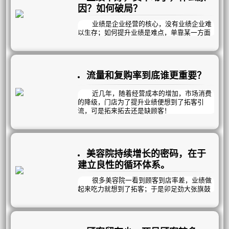
好的服务体验才是留客的关键。
因？如何破局？
2、重视顾客满意度和消费体验感，只有
顾客满意了才会持续消费。
业绩是企业经营的核心，没有业绩企业难
以生存；如何提升业绩是难点，单靠某一方面
PS：曦玥可根据企业业务流程特性一对一
是不能保证业绩长红的；比如搞个大型活动，
设计《顾客接待流程》，提升顾客消费体验
让点利，业绩是一下子提升了，但是后面几个
感，顾客100%满意；并增加7大销售点，在不
月很难做业绩，伤客又伤业绩。
伤客的前提下，让员工流程化无压销售，提升
那么我们应该怎么做？我们分为三个方面
流量和复购率到底谁更重要？
业绩；新客破冰，老客升单，死呆激活；提升
来讲：
顾客到店率，保证疗效，降低销售压力！
近几年，随着经营成本的增加，市场消费
的降级，门店为了提升业绩便想到了拓客引
流，可是拓来拓去还是缺顾客！
那……
到底流量和复购率谁更重要？
美容院持续增长的密码，在于
建立良性的循环体系。
很多美容院一看到顾客到店率差，业绩做
起来吃力就想到了拓客；于是卯足劲大张旗鼓
的做拓客，好不容易达到了预期的拓客目标；
但三个月后发现留下的顾客寥寥无几。
花了时间，花了成本，最后赔了夫人又折