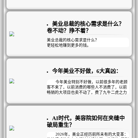
核心支柱。
一名优秀的美容顾问，需精准掌握三大核
心能力，全方位驱动门店运营发展。
美业总裁的核心需求是什么？
卷不动？挣不着？
美业总裁的核心需求是什么？
更轻松地赚到更多的钱‌。
但靠短期促销和价格战，无非是透支未来业
绩、压缩利润空间，终将陷入“卷不动、挣不
着”的困局。
今年美业不好做，6大真凶：
真正的破局之道，在于构建可持续的自循环盈
利模式！
今年美业特别不好做，以前很多年的老顾
客不来了，以前消费的哪些人不消费了，以前
畅销的大项目也卖不动了，费了九牛二虎之力
拓进来的新客团个单次就跑了，韭菜割不动
了，有质量的新客没有了……是什么导致的？
这一切的核心在于，行业底层逻辑发生颠
覆性变革，旧模式难以为继，主要体现在以下
AI时代，美容院如何在夹缝中
几个方面：
破局重生？
2026年，美业正经历前所未有的大变革：