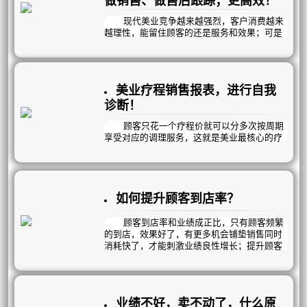
现代美业竞争越来越强烈，客户消费越来
越理性，能留住顾客的还是服务和效果；可是
顾客太多，每个顾客又有差异化，员工记不住
就不能很好的跟踪到位。
因此，你可以借助曦玥“重要提醒”功能帮
助你管理好顾客；做客情、做销售、做售后跟
美业疗程销售报表，进行自我
踪；更轻松更高效！曦玥每天定时发送“待办事
项提醒”到员工手机，指引你的员工高效完成对
诊断！
应工作！
顾客只花一个疗程价就可以分多次按周期
享受对应的调理服务，这就是美业最核心的疗
程销售模式。
那么，在我们众多的疗程项目当中，哪些
是畅销疗程？哪些是滞销品？然而顾客的需求
是多元化的，疗程项目的叠加销售，体现了顾
客消费实力和我们对顾客需求的挖掘程度；顾
如何提升顾客到店率？
客项目叠加未设计，项目销售不及时，危机挖
掘不够，销售1次就放弃……等等；都直接影响
顾客到店率和业绩成正比，只有顾客频繁
项目的普及情况及业绩达成情况。曦玥疗程报
的到店，效果好了，有更多机会铺垫销售同时
表分4个方面，帮您一键诊断！
消耗快了，才能刺激业绩良性增长；提升顾客
到店率同样分为5个方面：
1、顾客购买疗程数量：
一、 精进《顾客接待流程》
业绩不好，卖不动了，什么原
1、细节决定成败，提升顾客服务细节，