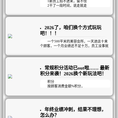
美业需求在经济波动中展现出较强的韧性。
1新员工招不进来，留不住
2干了一段时间，说走就走
3能力参差不齐，提升难
4私欲当先，不为企业考虑
5团队氛围差，没有凝聚力
2026了，咱们换个方式玩玩
只看结果的KPI管理方式已过时，美业更
适合以目标为导向，精确到每天完成情况的OK
吧！！！
R管理模式，它既能明确目标，又注重过程与
结果，更强调员工个体的自主创造性。通过会
一个500平米的美容会所，一天进店十来
议机制，在思想、知识、工具、技能、观
个顾客，一个月业绩还不足十万，员工没事就
念……等方面循序渐进的培养员工的工作能
聚众聊天玩手机，生意如此惨淡冷清时，老板
力；再通过过程监督和数据结果检测，帮助员
做了以下几个动作，业绩成功倍增，突破新
工交出完美答卷，建立高效的经营管理机制，
高，1年内开连锁店！！！
提高企业运作效率和团队凝聚力。
常规积分活动已out啦…… 最新
积分来袭！2026换个新玩法吧！
积分
按顾客消费金额%积分，
兑换礼品，提供增值服务，
这种常规的积分活动已经out啦！
因为间接的就反映出了顾客消费了多少
钱，不利于销售！
年终业绩冲刺，结果不理想，
其实积分还可以
怎么办？
增加到店率、提升项目消耗、推荐好友、