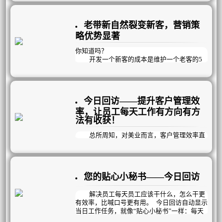
规律为趋势，是不以人们意志为转移的。因势
利导、顺势而为是人类认识自然，服从自然，
运行规律的必然选择。
老带新自然裂变新客，营销策
为了便于企业管理者一键检测企业经营情
况，曦玥为美业量身打造趋势图，以趋势曲线
略优势显著
的方式来呈现各项数据的发展情况，因势利
导，趋利避害。包含有“客流趋势图，收益趋势
你知道吗？
图，购买趋势图，客户粘性趋势图”等。（查看
开发一个新客的成本是维护一个老客的5
方法：营利模式-趋势图）
倍；然而市场竞争白热化，顾客选择面多了以
后更大大增加了我们的拓客难度系数；在众多
的拓客活动当中，老带新无疑是成交率最高，
效果最好的拓客方式；行业发展至今，众筹，
今日回访——提升客户管理效
消费股东，美丽合伙人，店中店……；无论名
字取得再花哨，都是老带新模式；老顾客推荐
率，让员工每天工作有方向有方
朋友，朋友消费后给老客返提成，唯一区别是
法有收获！
宣传话术和返好处标准不同而已！
总所周知，对美业而言，客户管理效率直
接影响着企业经营效益；顾客粘性提升能有效
提升顾客消费，曦玥“今日回访”顾客粘性分
析，一键检测顾客粘性，做好危机顾客管理，
并有8大客户粘性管理体系帮您及时拉回顾客，
您的贴心小秘书——今日回访
企业良性运作！
并将顾客管理与《员工工作流程》挂钩，
解决员工每天员工应该干什么，怎么干更
让每个员工有方向有方法有收获，知道什么时
有效率，比喊口号更有用。 今日回访自动显示
候该做什么事，怎么做更有效率。员工每日完
当日工作任务，就像“贴心小秘书”一样：每天
成结
员工应该完成哪些工作，一目了然。早会定目