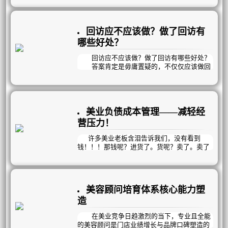
果，绩效、奖惩、一目了然；让员工养成每日
标下任务，晚会考核结果，保证执行力，提高
自我考核的好习惯，提升员工工作效率，提高
工作效率！
企业管理效率！
回访应不应该做？做了回访有
哪些好处？
回访应不应该做？做了回访有哪些好处？
答案肯定是毋庸置疑的，不仅仅应该做回
访，还应该高度重视回访，回访是提升顾客进
店率比较直接的方法。做了回访有哪些好处？
好处1、增加顾客到店率和消耗速度，刺
激顾客持续消费
好处2、做好售后跟踪，规避客诉，持续
美业负债成本管理——减轻经
升单
营压力！
好处3、做好客情维护，增加客户粘性
好处4、解决员工不愿意回访，顾客不愿
许多美业老板含泪告诉我们，没有看到
意接听电话的问题
钱！！！那钱呢？进货了。货呢？卖了。卖了
的钱呢？又进货了。那到底挣钱了没？挣了。
那到底钱在哪呢？不在外面飘，就在库房囤，
无限循环中。银行只见流水，不见余额，说多
了都是眼泪。
美容顾问培育体系核心能力塑
造
在美业竞争日趋激烈的当下，专业且全能
的美容顾问是门店业绩增长与品牌口碑塑造的