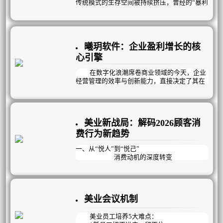
传统模式的生存空间被持续挤压，曾经的“暴利
神话”彻底终结，取而代之的是利润微薄的残酷
现实。美容院老板们陷入了越努力越焦虑的怪
圈——没顾客就疯狂拓客，拓来的却多是“薅羊
毛”的低价值用户；没业绩就砸钱做活动、上新
项目，结果是“做活动有业绩，不做活动没业
曦玥软件：企业盈利增长的核
绩”；陷入恶性循环。
心引擎
与此同时，人员不稳定成为悬在门店头上
在数字化浪潮席卷商业领域的今天，企业
的达摩克利斯之剑：老员工资历深但动力不
经营管理的效率与创新能力，直接决定了其在
足，能力提升缓慢；新员工招聘难、留存更
市场中的竞争力。
难，每天在背专业、练手法、赶学习的高压下
疲惫不堪，稍有风吹草动就选择离开。而最直
曦玥扁平化流程管理，作为专注企业经营
观的困境，体现在冰冷的数据上：顾客到店率
管理12年的行业深耕者，凭借全场景覆盖的解
持续下滑，到店后也多是“躺平式消费”，流失
美业新战局：解码2026顾客消
决方案、私人定制的盈利模式与高效落地的执
率逐年攀升，复购率跌入谷底，利润率一路向
行体系，成为众多企业实现业绩突破、管理升
费行为新趋势
下，门店经营举步维艰。
级的核心伙伴。
一、从“悦人”到“悦己”
消费动机的深度转变
在2026年的美业市场，消费者的核心动机
正经历着从“悦人”到“悦己”的深刻蜕变。曾
经，很多人选择医美或美容项目，是为了迎合
美业会议机制
外界的审美眼光，获得他人的认可。但如今，
“变美能够让自己更快乐”成为约一半用户选择
医美的核心原因。这种消费观念的转变，使得
美业员工培养5大难点：