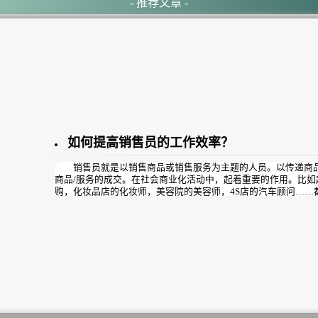
- 推荐文章 -
如何提高销售员的工作效率？
销售员就是以销售商品或销售服务为主题的人员。以传递商品
商品/服务的成交。在社会商业化活动中，起着重要的作用。比如
购，化妆品店的化妆师，美容院的美容师，4S店的汽车顾问……
供服务，传递商品信息等促进成交，从而获取报酬。
那么，问题是同样环境下，有的美容师月销售额高达10万以上
困难……；工作效率是导致销售员销售能力参差不齐的主要原因