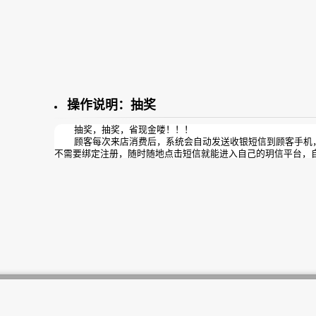
操作说明：抽奖
抽奖，抽奖，省现金喽！！！
顾客每次来店消费后，系统会自动发送收银短信到顾客手机，
不需要绑定注册，随时随地点击短信就能进入自己的玥信平台，
会员卡余额，疗程剩余情况、积分代金券，可以在本店享受的特
奖”，就像领红包一样，消费越多省得越多，轻松刺激顾客二次消
顾客消费了就可以抽奖，中了奖再消费就可以抵现，再收银又
买东西抵现……；顾客开心，销售员更开心！