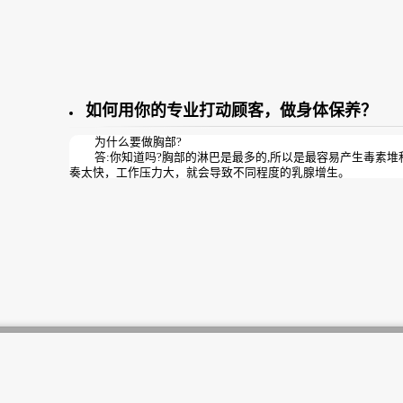
如何用你的专业打动顾客，做身体保养？
为什么要做胸部?
答:你知道吗?胸部的淋巴是最多的,所以是最容易产生毒素堆
奏太快，工作压力大，就会导致不同程度的乳腺增生。
其实,现在80%的女人都有乳腺增生,只是轻重程度不同而已,
胀痛,有块,有结节等；而有的人没什么明显感觉，一旦发病就是
越来越多了,也越来越年轻化了。
所以预防大于治疗这句话太对了,远离乳腺增生就远离乳腺癌
屏障!俗话说：胸部是女人的花园，是咱女性的象征!胸部健康会让
的整体气质回头率一定增加10倍!到时候您走到哪里您老公就跟到