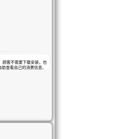
顾客不需要下载安装，也
自助查看自己的消费信息、
权优惠等；还能参与“抽
费。
可以中奖，中了奖又可以