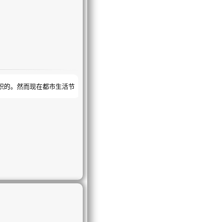
积的。然而现在都市生活节
有的人会出现刺痛,经前经后
大病；您看现在得乳腺癌的人
，胸部调理是您最佳的保护
您的身材更漂亮,再加上您
哪里了!