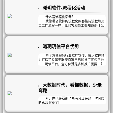
曦玥软件-流程化活动
【曦玥软件】美容院店务自动化管理系统
广受业界好评。
简单、高效、快捷、私人定制专属于您的
什么是流程化活动？
经营管理模式。
就像曦玥软件的流程化顾客接待流程和员
工工作流程一样，让顾客和员工都知道到什么
时间做什么事，活动也是一样。我们把活动流
程化，就不用每个月再非常头疼的去考虑这个
月做什么活动，有没有吸引力，会不会跟以前
的活动冲突，会不会伤老客等等。
曦玥玥信平台优势
为了方便服务行业推广宣传，曦玥软件倾
力打造了专属于联盟商家自己的推广宣传平台
——玥信平台，全方位满足多种推广需要，并
且是你最低成本无限循环的锁客模式。
1、任性
推广文章的制作不受限制，文章之间相互
大数据时代，看懂数据，少走
关联。
你可以任意制作笑话，八卦，趣味性强，
弯路
吸引眼球的推广文章吸引顾客来看，而文章的
关联性还能让顾客看到我们公司的介绍，软性
对，你已经看到了所有分店在这一时间段
植入比硬性植入效果更好，无需重复发送。
的总营业额了！
那如何看某一个分店的呢？