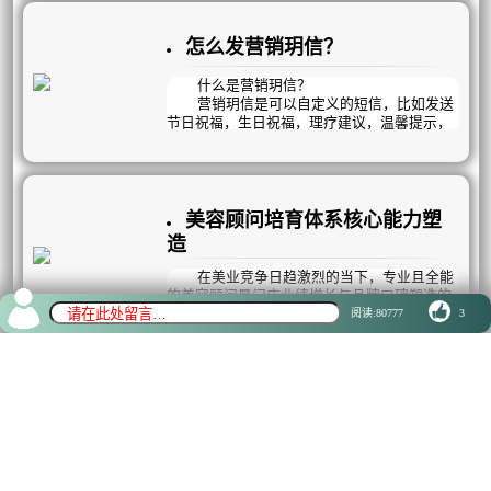
别着急，往下翻即可看到分店数据。
（如下图）
怎么发营销玥信？
什么是营销玥信？
营销玥信是可以自定义的短信，比如发送
节日祝福，生日祝福，理疗建议，温馨提示，
活动促销等内容，只要你知道了顾客的电话号
码，就可以把你需要传递的信息，发送到目标
客户的手中！
美容顾问培育体系核心能力塑
造
在美业竞争日趋激烈的当下，专业且全能
的美容顾问是门店业绩增长与品牌口碑塑造的
核心支柱。
阅读:80777
3
一名优秀的美容顾问，需精准掌握三大核
心能力，全方位驱动门店运营发展。
美业总裁的核心需求是什么？
卷不动？挣不着？
美业总裁的核心需求是什么？
更轻松地赚到更多的钱‌。