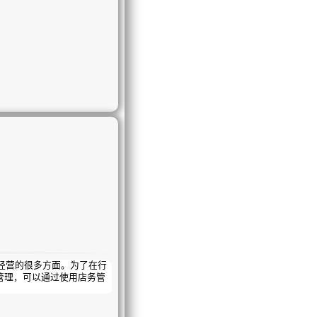
协调企业各管理部门，提高
财、物、信息、时间和空间
企业业务流程，提高企业核
化《顾客服务流程》，希
营的很多方面。为了在行
管理，可以通过使用店务管