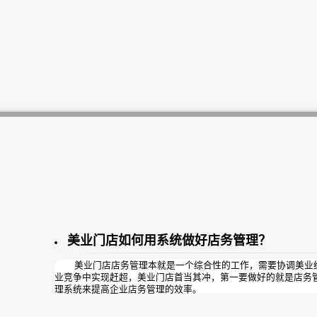
程化的成功销售，为企业创收！曦玥扁平化流程管理是专门用于
工作效率的ERP流程管理系统。其主要宗旨是对企业拥有的人、
等资源进行综合平衡和优化管理；优化企业运行管理模式，改善
心竞争力，规避人员管理漏洞。
以下是曦玥结合多年行业实战经验累积的一套完整的医美标准
望对您有所帮助！
美业门店如何用系统做好店务管理？
美业门店店务管理本就是一个综合性的工作，需要协调美业经
业竞争中实现赶超，美业门店首当其冲，第一要做好的就是店务
理系统来提高企业店务管理的效率。
店务管理系统能解决哪些问题呢？