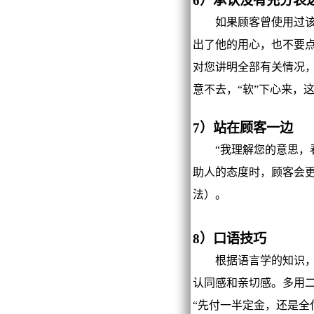
6）承认没有充分表
如果顾客曾使用过该产
出了他的用心，也不要
对您讲明全部有关情况
意不去，“软”下心来，
7）站在顾客一边
“我理解您的意思，看
助人的态度时，顾客会
法）。
8）口语技巧
根据语言学的知识，顾客
认同感和亲切感。多用二
“先付一半定金，还是全