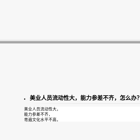
美业人员流动性大，能力参差不齐，怎么办
美业人员流动性大，
能力参差不齐，
普遍文化水平不高，
成长缓慢；
员工管理比做业绩还难，
人好不容易培养起来又走了!